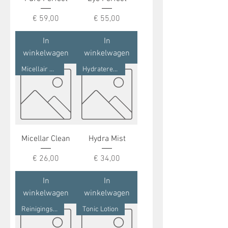
Prijs
Prijs
€ 59,00
€ 55,00
In
In
winkelwagen
winkelwagen
Micellair Water
Hydraterende Lotion
Micellar Clean
Hydra Mist
Prijs
Prijs
€ 26,00
€ 34,00
In
In
winkelwagen
winkelwagen
Reinigingsmelk
Tonic Lotion