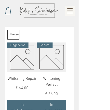
Filteren
Dagcreme
Serum
Whitening Repair
Whitening
Perfect
Prijs
€ 64,00
Prijs
€ 66,00
In
In