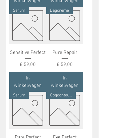
winkelwagen
winkelwagen
Serum
Dagcreme
Sensitive Perfect
Pure Repair
Prijs
Prijs
€ 59,00
€ 59,00
In
In
winkelwagen
winkelwagen
Serum
Oogcontour Serum
Pure Perfect
Eye Perfect