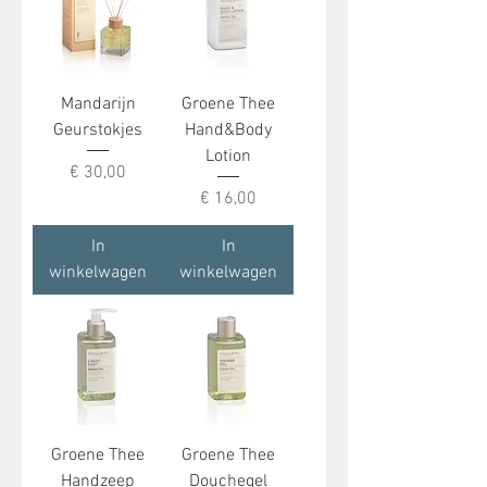
Mandarijn
Groene Thee
Geurstokjes
Hand&Body
Lotion
Prijs
€ 30,00
Prijs
€ 16,00
In
In
winkelwagen
winkelwagen
Groene Thee
Groene Thee
Handzeep
Douchegel