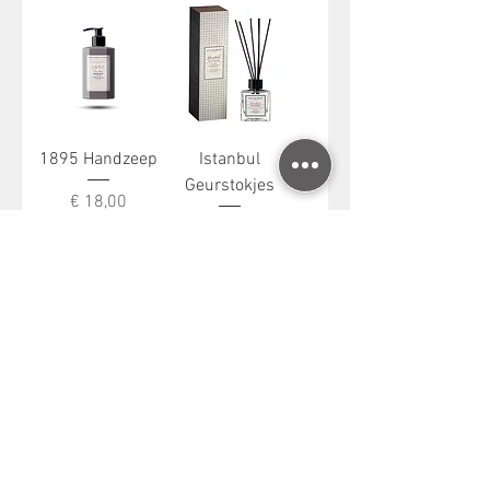
1895 Handzeep
Istanbul
Geurstokjes
Prijs
€ 18,00
Prijs
€ 35,00
In
In
winkelwagen
winkelwagen
Istanbul
Istanbul