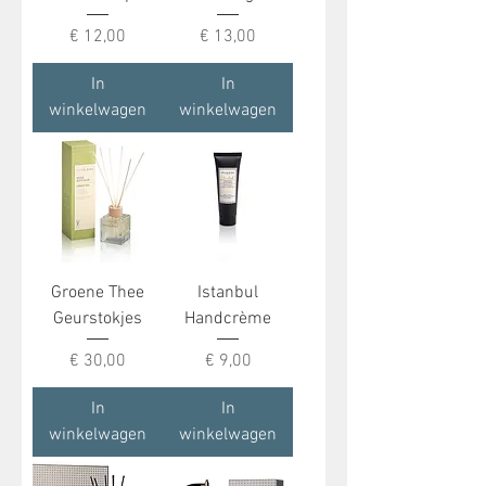
Prijs
Prijs
€ 12,00
€ 13,00
In
In
winkelwagen
winkelwagen
Groene Thee
Istanbul
Geurstokjes
Handcrème
Prijs
Prijs
€ 30,00
€ 9,00
In
In
winkelwagen
winkelwagen