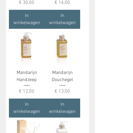
Prijs
Prijs
€ 30,00
€ 16,00
In
In
winkelwagen
winkelwagen
Mandarijn
Mandarijn
Handzeep
Douchegel
Prijs
Prijs
€ 12,00
€ 13,00
In
In
winkelwagen
winkelwagen