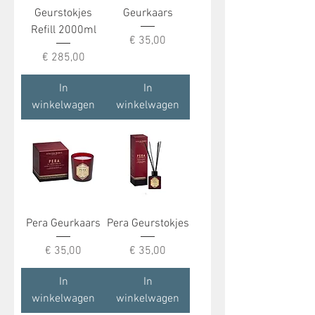
Geurstokjes
Geurkaars
Refill 2000ml
Prijs
€ 35,00
Prijs
€ 285,00
In
In
winkelwagen
winkelwagen
Pera Geurkaars
Pera Geurstokjes
Prijs
Prijs
€ 35,00
€ 35,00
In
In
winkelwagen
winkelwagen