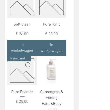
Soft Clean
Pure Tonic
Prijs
Prijs
€ 26,00
€ 28,00
In
In
winkelwagen
winkelwagen
Reinigende Mouse
Pure Foamer
Citroengras &
Honing
Prijs
€ 28,00
Hand&Body
Lotion