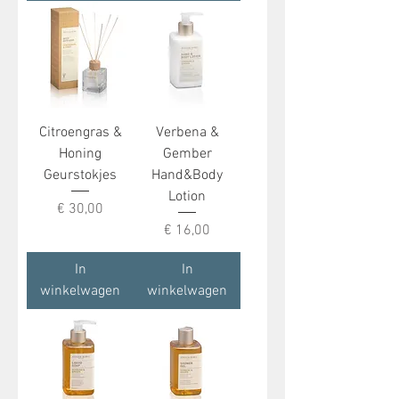
Citroengras &
Verbena &
Honing
Gember
Geurstokjes
Hand&Body
Lotion
Prijs
€ 30,00
Prijs
€ 16,00
In
In
winkelwagen
winkelwagen