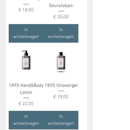
Geurstokjes
Prijs
€ 18,00
Prijs
€ 35,00
In
In
winkelwagen
winkelwagen
1895 Hand&Body
1895 Showergel
Lotion
Prijs
€ 18,00
Prijs
€ 22,00
In
In
winkelwagen
winkelwagen