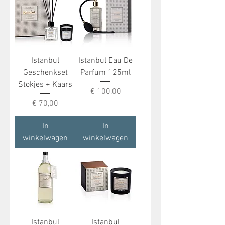
Istanbul
Istanbul Eau De
Geschenkset
Parfum 125ml
Stokjes + Kaars
Prijs
€ 100,00
Prijs
€ 70,00
In
In
winkelwagen
winkelwagen
Istanbul
Istanbul