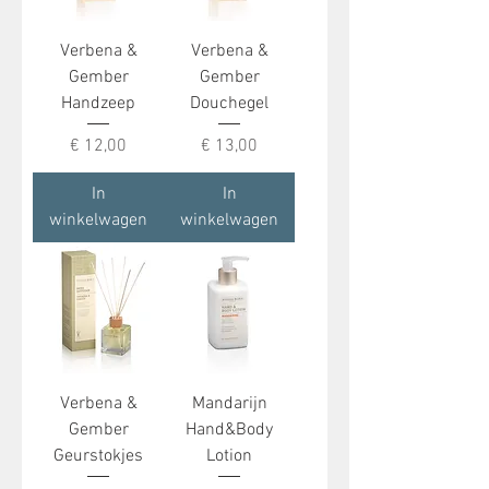
Verbena &
Verbena &
Gember
Gember
Handzeep
Douchegel
Prijs
Prijs
€ 12,00
€ 13,00
In
In
winkelwagen
winkelwagen
Verbena &
Mandarijn
Gember
Hand&Body
Geurstokjes
Lotion