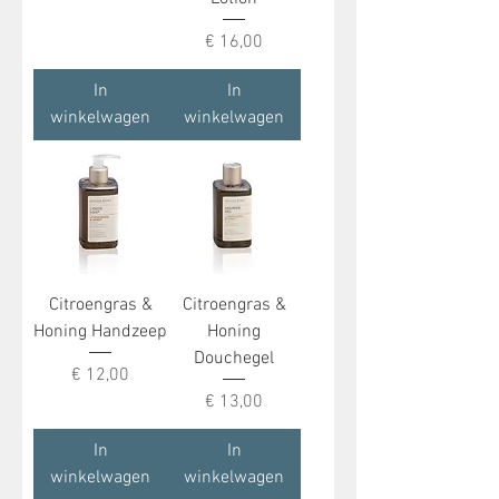
Prijs
€ 16,00
In
In
winkelwagen
winkelwagen
Citroengras &
Citroengras &
Honing Handzeep
Honing
Douchegel
Prijs
€ 12,00
Prijs
€ 13,00
In
In
winkelwagen
winkelwagen