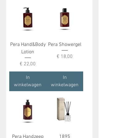
Pera Hand&Body
Pera Showergel
Lotion
Prijs
€ 18,00
Prijs
€ 22,00
In
In
winkelwagen
winkelwagen
Pera Handzeep
1895