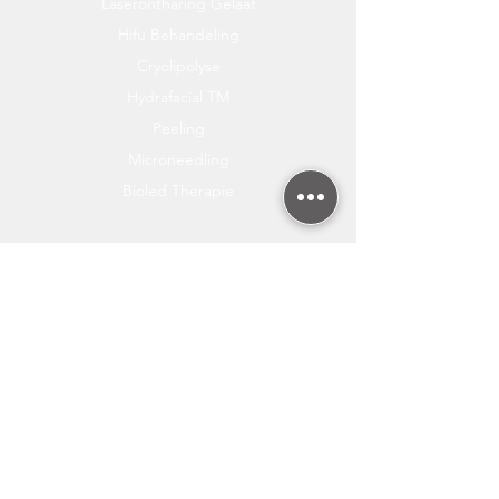
Laserontharing Gelaat
Hifu Behandeling
Cryolipolyse
Hydrafacial TM
Peeling
Microneedling
Bioled Therapie