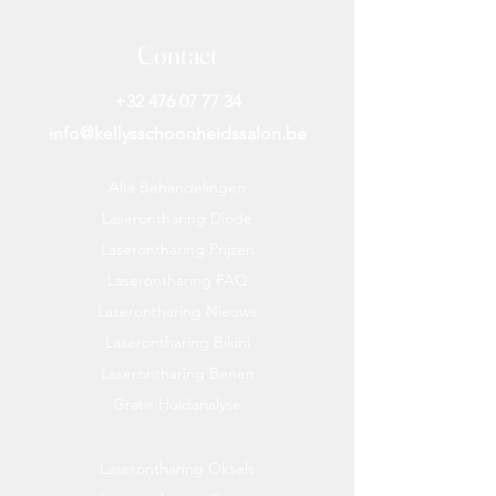
De Green Tea Liquid Soap maakt
deel uit van onze My-Home-collectie
Contact
en is verkrijgbaar in verschillende
geuren. Deze Liquid Soap is perfect
+32 476 07 77 34
te combineren met onze Green Tea
info@kellysschoonheidssalon.be
Hand & Body Lotion.
Alle Behandelingen
Specificaties
Laserontharing Diode
Inhoud: 250 ml
Laserontharing Prijzen
Geur: Aromatisch, Citrus &
Laserontharing FAQ
Houtachtig
Laserontharing Nieuws
Laserontharing Bikini
Laserontharing Benen
Gratis Huidanalyse
Laserontharing Oksels