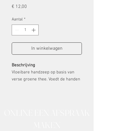
Prijs
€ 12,00
Aantal
*
In winkelwagen
Beschrijving
Vloeibare handzeep op basis van
verse groene thee. Voedt de handen
tijdens het wassen met
vochtinbrengende ingrediënten.
De rijke formule van deze vloeibare
ONLINE EEN AFSPRAAK
zeep is zeer hydraterend en
voedend.
MAKEN