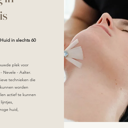
tis
Huid in slechts 60
rouwde plek voor
- Nevele - Aalter.
ieve technieken die
t kunnen worden
len actief te kunnen
ijntjes,
droge huid,