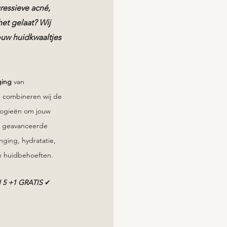
ressieve acné,
 het gelaat? Wij
uw huidkwaaltjes
rging
van
,
combineren wij de
logieën om jouw
e geavanceerde
nging, hydratatie,
e huidbehoeften.
 5 +1 GRATIS
✔