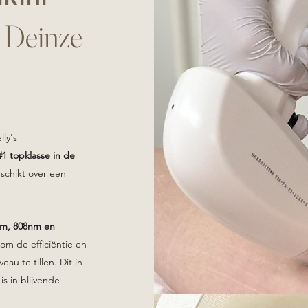
n Deinze
lly's
#1
topklasse in de
schikt over een
nm, 808nm en
m de efficiëntie en
au te tillen. Dit in
is in blijvende