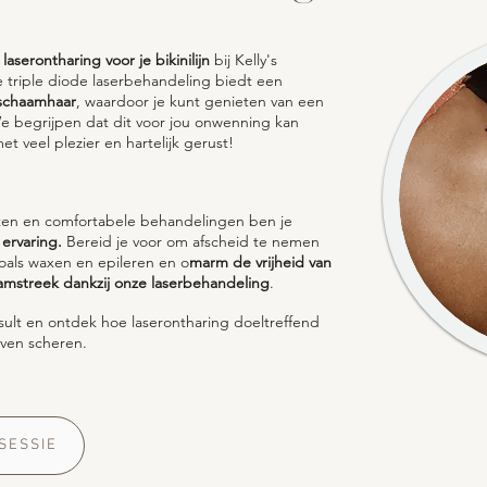
n
laserontharing voor je bikinilijn
bij Kelly's
triple diode laserbehandeling biedt een
 schaamhaar
, waardoor je kunt genieten van een
We begrijpen dat dit voor jou onwenning kan
et veel plezier en hartelijk gerust!
sten en comfortabele behandelingen ben je
 ervaring.
Bereid je voor om afscheid te nemen
oals waxen en epileren en o
marm de vrijheid van
amstreek dankzij onze laserbehandeling
.
ult en ontdek hoe laserontharing doeltreffend
even scheren.
SESSIE