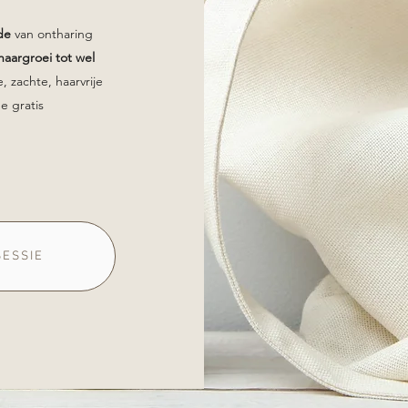
de
van ontharing
haargroei tot wel
, zachte, haarvrije
de gratis
SESSIE