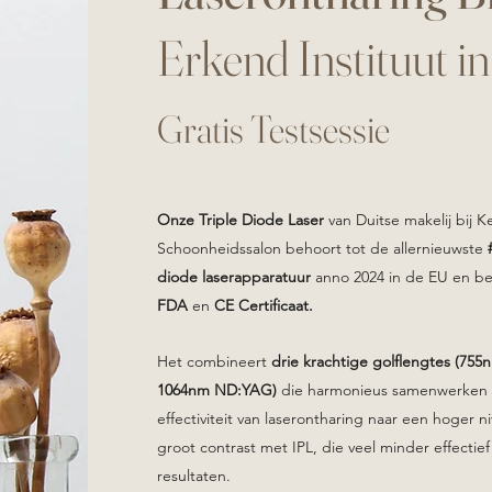
Erkend Instituut i
Gratis Testsessie
Onze Triple Diode Laser
van Duitse makelij bij Ke
Schoonheidssalon behoort tot de allernieuwste
diode laserapparatuur
anno 2024 in de EU en be
FDA
en
CE Certificaat.
Het combineert
drie krachtige golflengtes
(755
1064nm ND:YAG)
die harmonieus samenwerken o
effectiviteit van
laserontharing
naar een hoger nive
groot contrast met IPL, die veel minder effectief 
resultaten.