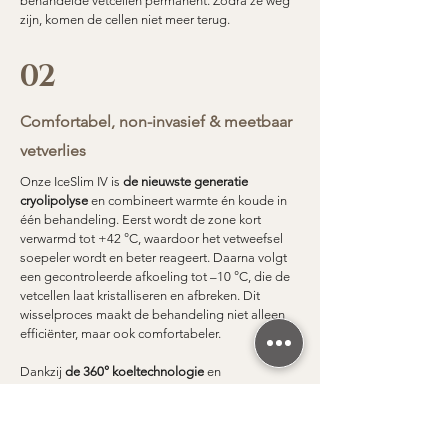
behandelde vetcellen permanent. Zodra ze weg
zijn, komen de cellen niet meer terug.
02
Comfortabel, non-invasief & meetbaar
vetverlies
Onze IceSlim IV is
de nieuwste generatie
cryolipolyse
en combineert warmte én koude in
één behandeling. Eerst wordt de zone kort
verwarmd tot +42 °C, waardoor het vetweefsel
soepeler wordt en beter reageert. Daarna volgt
een gecontroleerde afkoeling tot –10 °C, die de
vetcellen laat kristalliseren en afbreken.
Dit
wisselproces maakt de behandeling niet alleen
efficiënter, maar ook comfortabeler.
Dankzij
de 360° koeltechnologie
en
ingebouwde temperatuursensoren is de
behandeling volledig veilig: de warmte en
koude worden continu gemeten en aangepast
zodat huid, spieren en zenuwen beschermd