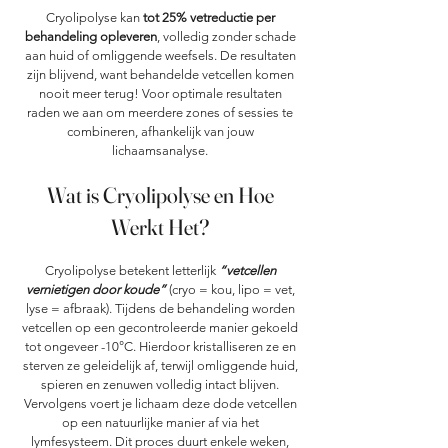
Cryolipolyse kan
tot 25% vetreductie per
behandeling opleveren
, volledig zonder schade
aan huid of omliggende weefsels. De resultaten
zijn blijvend, want behandelde vetcellen komen
nooit meer terug! Voor optimale resultaten
raden we aan om meerdere zones of sessies te
combineren, afhankelijk van jouw
lichaamsanalyse.
Wat is Cryolipolyse en Hoe
Werkt Het?
Cryolipolyse betekent letterlijk
“vetcellen
vernietigen door koude”
(cryo = kou, lipo = vet,
lyse = afbraak). Tijdens de behandeling worden
vetcellen op een gecontroleerde manier gekoeld
tot ongeveer -10°C. Hierdoor kristalliseren ze en
sterven ze geleidelijk af, terwijl omliggende huid,
spieren en zenuwen volledig intact blijven.
Vervolgens voert je lichaam deze dode vetcellen
op een natuurlijke manier af via het
lymfesysteem. Dit proces duurt enkele weken,