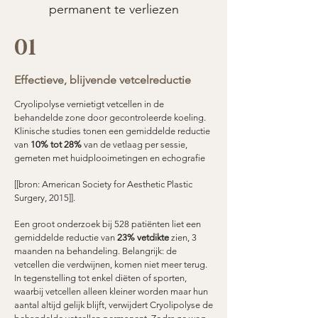
permanent te verliezen
01
Effectieve, blijvende vetcelreductie
Cryolipolyse vernietigt vetcellen in de
behandelde zone door gecontroleerde koeling.
Klinische studies tonen een gemiddelde reductie
van
10% tot 28%
van de vetlaag per sessie,
gemeten met huidplooimetingen en echografie
[[bron: American Society for Aesthetic Plastic
Surgery, 2015]].
Een groot onderzoek bij 528 patiënten liet een
gemiddelde reductie van
23% vetdikte
zien, 3
maanden na behandeling. Belangrijk: de
vetcellen die verdwijnen, komen niet meer terug.
In tegenstelling tot enkel diëten of sporten,
waarbij vetcellen alleen kleiner worden maar hun
aantal altijd gelijk blijft, verwijdert Cryolipolyse de