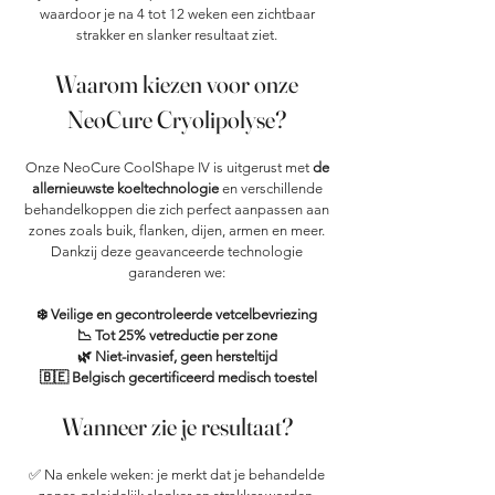
waardoor je na 4 tot 12 weken een zichtbaar
strakker en slanker resultaat ziet.
Waarom kiezen voor onze
NeoCure Cryolipolyse?
Onze NeoCure CoolShape IV is uitgerust met
de
allernieuwste koeltechnologie
en verschillende
behandelkoppen die zich perfect aanpassen aan
zones zoals buik, flanken, dijen, armen en meer.
Dankzij deze geavanceerde technologie
garanderen we:
❄️ Veilige en gecontroleerde vetcelbevriezing
📉 Tot 25% vetreductie per zone
🌿 Niet-invasief, geen hersteltijd
🇧🇪 Belgisch gecertificeerd medisch toestel
Wanneer zie je resultaat?
✅ Na enkele weken: je merkt dat je behandelde