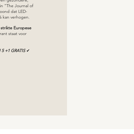
in "The Journal of
toond dat LED-
0% kan verhogen.
e
strikte Europese
rant staat voor
 5 +1 GRATIS
✔