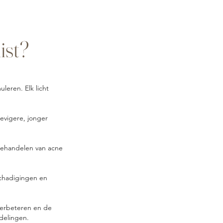
ist?
leren. Elk licht
tevigere, jonger
behandelen van acne
schadigingen en
verbeteren en de
ndelingen.