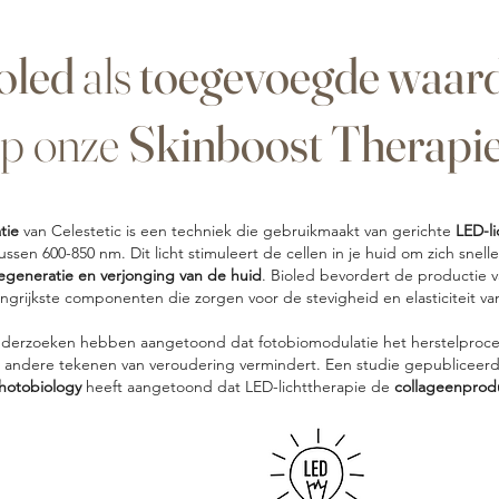
oled
als
toegevoegde waar
p onze
Skinboost Therapi
tie
van Celestetic is een techniek die gebruikmaakt van gerichte
LED-li
ussen 600-850 nm. Dit licht stimuleert de cellen in je huid om zich snell
regeneratie en verjonging van de huid
. Bioled bevordert de productie 
angrijkste componenten die zorgen voor de stevigheid en elasticiteit va
derzoeken hebben aangetoond dat fotobiomodulatie het herstelproce
n andere tekenen van veroudering vermindert. Een studie gepubliceer
hotobiology
heeft aangetoond dat LED-lichttherapie de
collageenprodu