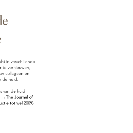
de
e
cht
in verschillende
er te vernieuwen,
van collageen en
n de huid.
s van de huid
d in
The Journal of
ctie tot wel 200%