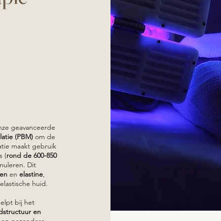
 onze geavanceerde
atie (PBM)
om de
atie maakt gebruik
s (
rond de 600-850
muleren. Dit
een
en
elastine
,
elastische huid.
lpt bij het
dstructuur en
 een gezondere,