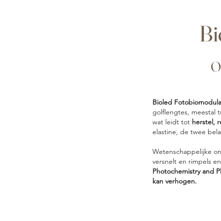
Bi
o
Bioled Fotobiomodula
golflengtes, meestal t
wat leidt tot
herstel, 
elastine, de twee bel
Wetenschappelijke on
versnelt en rimpels e
Photochemistry and P
kan verhogen.