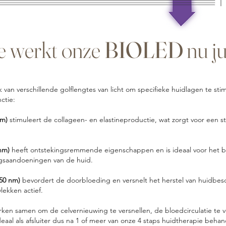
 werkt onze
BIOLED
nu ju
van verschillende golflengtes van licht om specifieke huidlagen te stimu
ctie:
nm)
stimuleert de collageen- en elastineproductie, wat zorgt voor een s
 nm)
heeft ontstekingsremmende eigenschappen en is ideaal voor het 
gsaandoeningen van de huid.
850 nm)
bevordert de doorbloeding en versnelt het herstel van huidbe
ekken actief.
rken samen om de celvernieuwing te versnellen, de bloedcirculatie te 
deaal als afsluiter dus na 1 of meer van onze 4 staps huidtherapie beha