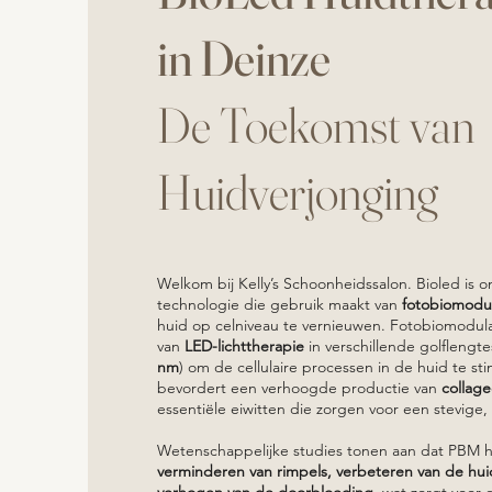
in Deinze
De Toekomst van
Huidverjonging
Welkom bij Kelly’s Schoonheidssalon.​ Bioled is
technologie die gebruik maakt van
fotobiomodul
huid op celniveau te vernieuwen. Fotobiomodul
van
LED-lichttherapie
in verschillende golflengte
nm
) om de cellulaire processen in de huid te sti
bevordert een verhoogde productie van
collag
essentiële eiwitten die zorgen voor een stevige, 
Wetenschappelijke studies tonen aan dat PBM he
verminderen van rimpels, verbeteren van de hui
verhogen van de doorbloeding
, wat zorgt voor