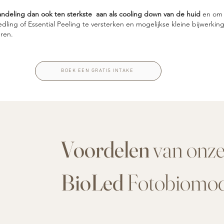
deling dan ook ten sterkste aan als cooling down van de huid
en om 
edling of Essential Peeling te versterken en mogelijkse kleine bijwerkin
eren.
BOEK EEN GRATIS INTAKE
Voordelen
van onz
BioLed
Fotobiomod