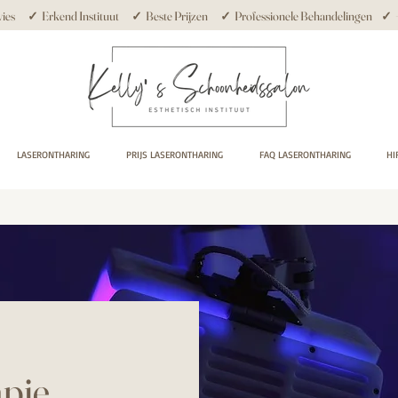
ies ✓ Erkend Instituut ✓ Beste Prijzen ✓ Professionele Behandelingen ✓ +10
LASERONTHARING
PRIJS LASERONTHARING
FAQ LASERONTHARING
HI
pie