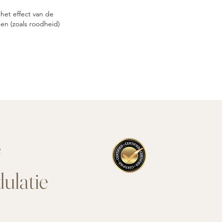
het effect van de
gen (zoals roodheid)
e
ulatie