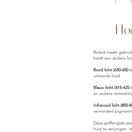
Hoe
Bioled maakt gebruik 
heeft een andere fun
Rood licht (630-650 
uitziende huid.
Blauw licht (415-425
en andere ontstekin
Infrarood licht (800-
vermindert pigmentvl
Deze golflengtes we
huid te verjongen. I