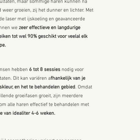
sultaten, maar sommige haren kunnen na
d weer groeien, zij het dunner en lichter. Met
ode laser met ijskoeling en geavanceerde
unnen we
zeer effectieve en langdurige
eiken tot wel 90% geschikt voor veelal elk
pe.
ensen hebben
6 tot 8 sessies
nodig voor
taten. Dit kan variëren a
fhankelijk van je
skleur, en het te behandelen gebied
. Omdat
illende groeifasen groeit, zijn meerdere
om alle haren effectief te behandelen met
 van idealiter 4-6 weken.