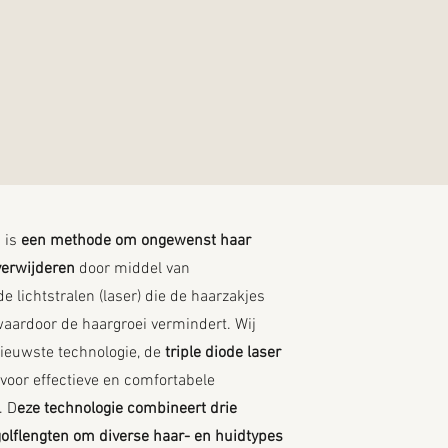
 is
een methode om ongewenst haar
verwijderen
door middel van
 lichtstralen (laser) die de haarzakjes
aardoor de haargroei vermindert. Wij
ieuwste technologie, de
triple diode laser
 voor effectieve en comfortabele
. D
eze technologie combineert drie
golflengten om diverse haar- en huidtypes