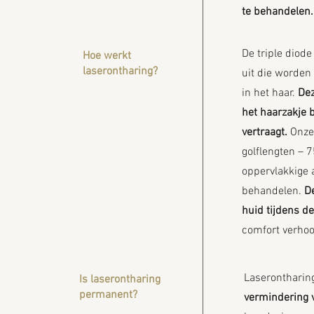
te behandelen.
De triple diode
Hoe werkt
laserontharing?
uit die worden
in het haar.
Dez
het haarzakje 
vertraagt.
Onze 
golflengten –
oppervlakkige a
behandelen.
De
huid tijdens d
comfort verhoo
Laserontharing
Is laserontharing
permanent?
vermindering 