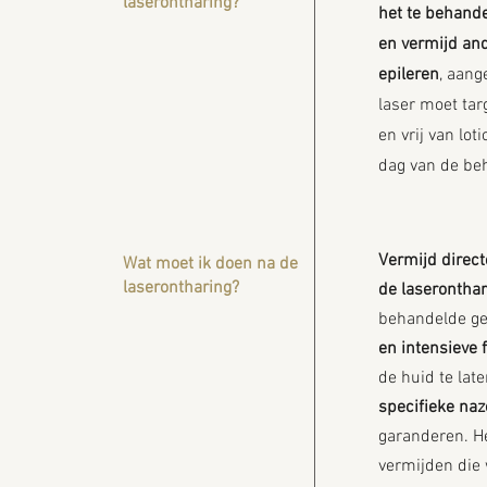
laserontharing?
het te behande
en vermijd an
epileren
, aang
laser moet tar
en vrij van lo
dag van de be
Vermijd direct
Wat moet ik doen na de
laserontharing?
de
laseronthar
behandelde g
en intensieve f
de huid te lat
specifieke naz
garanderen. He
vermijden die