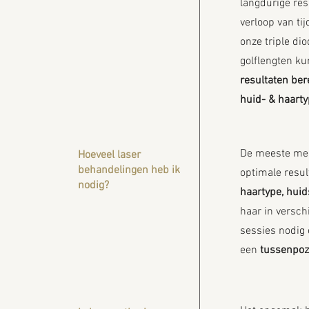
langdurige re
verloop van tij
onze triple di
golflengten k
resultaten ber
huid- & haarty
De meeste m
Hoeveel laser
behandelingen heb ik
optimale resul
nodig?
haartype, huid
haar in versch
sessies nodig 
een
tussenpoze