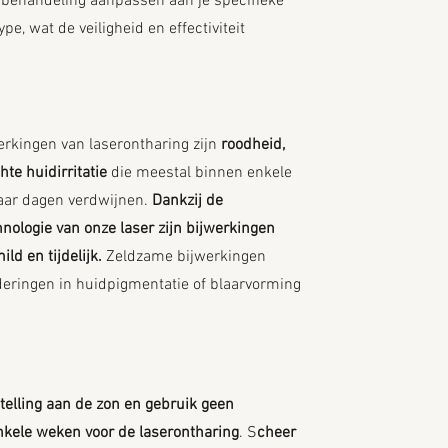
behandeling aanpassen aan je specifieke
pe, wat de veiligheid en effectiviteit
erkingen van laserontharing zijn
roodheid,
chte huidirritatie
die meestal binnen enkele
paar dagen verdwijnen.
Dankzij de
hnologie van onze laser zijn bijwerkingen
ld en tijdelijk.
Zeldzame bijwerkingen
eringen in huidpigmentatie of blaarvorming
telling aan de zon en gebruik geen
nkele weken voor de laserontharing
. S
cheer