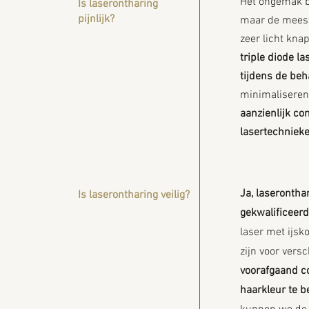
Het ongemak bi
Is laserontharing
pijnlijk?
maar de meest
zeer licht kna
triple diode la
tijdens de beh
minimaliseren
aanzienlijk co
lasertechnieke
Ja, laserontha
Is laserontharing veilig?
gekwalificeerd
laser met ijsko
zijn voor vers
voorafgaand c
haarkleur te 