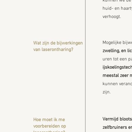
kunnen we de 
huid- en haarty
verhoogt.
Mogelijke bijw
Wat zijn de bijwerkingen
van laserontharing?
zwelling, en li
uren tot een 
ijskoelingstec
meestal zeer mi
kunnen verand
zijn.
Vermijd bloots
Hoe moet ik me
voorbereiden op
zelfbruiners e