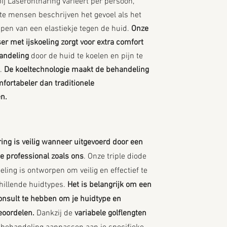
j Laserontharing varieert per persoon,
e mensen beschrijven het gevoel als het
ppen van een elastiekje tegen de huid.
Onze
ser met ijskoeling zorgt voor extra comfort
andeling
door de huid te koelen en pijn te
.
De koeltechnologie maakt de behandeling
mfortabeler dan traditionele
n.
ring is veilig wanneer uitgevoerd door een
e professional zoals ons
. Onze triple diode
eling is ontworpen om veilig en effectief te
chillende huidtypes.
Het is belangrijk om een
onsult te hebben om je huidtype en
beoordelen.
Dankzij de
variabele golflengten