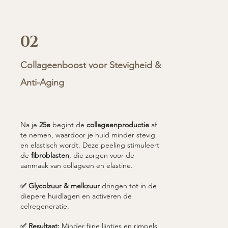
02
Collageenboost voor Stevigheid &
Anti-Aging
Na je
25e
begint de
collageenproductie
af
te nemen, waardoor je huid minder stevig
en elastisch wordt. Deze peeling stimuleert
de
fibroblasten
, die zorgen voor de
aanmaak van collageen en elastine.
✅ Glycolzuur & melkzuur
dringen tot in de
diepere huidlagen en activeren de
celregeneratie.
✅ Resultaat:
Minder fijne lijntjes en rimpels,