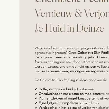
Vernieuw & Verjo
Je Huid in Deinze
Wil je een frissere, egalere en jonger uitziende
agressieve ingrepen? Onze
Celestetic Skin Peel
Deze geavanceerde behandeling gebruikt een 
fruitzuurpeeling die ook door esthetische arts
worden aangewend om de huid op een veilige e
manier te
vernieuwen, verjongen en regenerere
De Celestetic Skin Peeling is ideaal voor wie de
✔
Doffe, vermoeide huid
wil opfrisssen
✔
Onzuiverheden zoals acne en mee-eters
wil v
✔
Pigmentvlekken
of
ongelijkmatige teint wil
we
✔
Fijne lijntjes
en
rimpels wil
verminderen
✔
Verslapping in het gelaat
of verlies van elastic