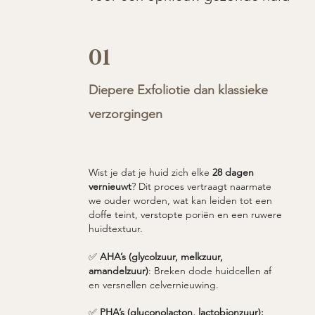
01
Diepere Exfoliotie dan klassieke
verzorgingen
Wist je dat je huid zich elke
28 dagen
vernieuwt
? Dit proces vertraagt naarmate
we ouder worden, wat kan leiden tot een
doffe teint, verstopte poriën en een ruwere
huidtextuur.​
✅
AHA’s (glycolzuur, melkzuur,
amandelzuur)
: Breken dode huidcellen af
en versnellen celvernieuwing.
✅
PHA’s (gluconolacton, lactobionzuur):