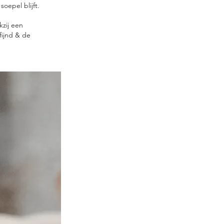
oepel blijft.
kzij een
fijnd & de