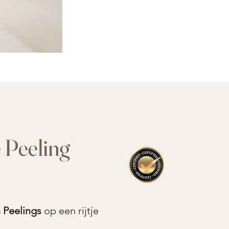
e
Peeling
n Peelings
op een rijtje