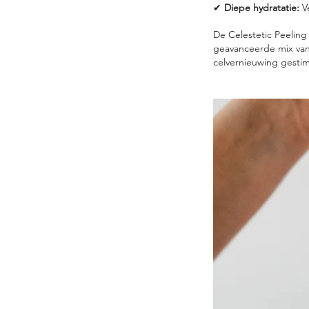
✔
Diepe hydratatie:
Ve
De Celestetic Peeling 
geavanceerde mix va
celvernieuwing gestimu