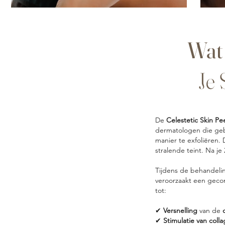
Wat 
Je 
De
Celestetic Skin Pe
dermatologen
die geb
manier te exfoliëren.
stralende teint. Na je 
Tijdens de behandelin
veroorzaakt een geco
tot:
✔
Versnelling
van de
c
✔
Stimulatie van coll