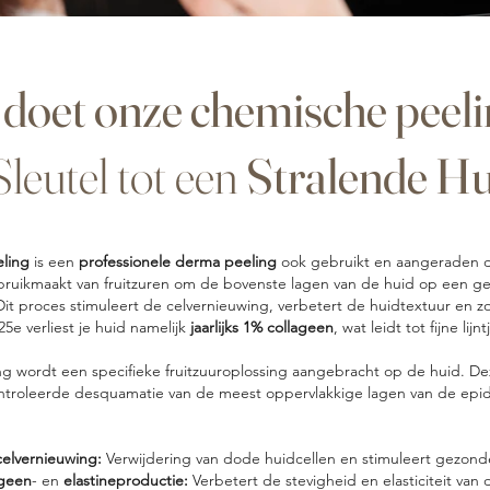
doet onze chemische peel
Sleutel tot een
Stralende Hu
eling
is een
professionele derma peeling
ook gebruikt en aangeraden d
ruikmaakt van fruitzuren om de bovenste lagen van de huid op een g
 Dit proces stimuleert de celvernieuwing, verbetert de huidtextuur en z
25e verliest je huid namelijk
jaarlijks 1% collageen
, wat leidt tot fijne lij
g wordt een specifieke fruitzuuroplossing aangebracht op de huid. De
ntroleerde desquamatie van de meest oppervlakkige lagen van de epide
elvernieuwing:
Verwijdering van dode huidcellen en stimuleert gezonde 
ageen
- en
elastineproductie:
Verbetert de stevigheid en elasticiteit van d