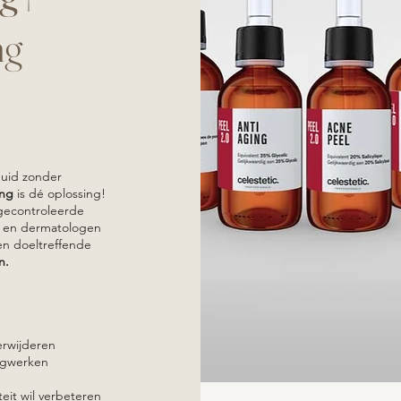
ng
 huid zonder
ing
is dé oplossing!
gecontroleerde
en en dermatologen
n doeltreffende
n.
erwijderen
gwerken
iteit wil verbeteren