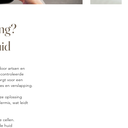
ing?
id
oor artsen en
econtroleerde
orgt voor een
ntjes en verslapping.
ze oplossing
rmis, wat leidt
cellen. ​
e huid ​