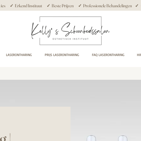
ies ✓ Erkend Instituut ✓ Beste Prijzen ✓ Professionele Behandelingen ✓ +10
LASERONTHARING
PRIJS LASERONTHARING
FAQ LASERONTHARING
HI
g |