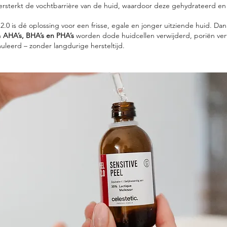
rsterkt de vochtbarrière van de huid, waardoor deze gehydrateerd en s
2.0 is dé oplossing voor een frisse, egale en jonger uitziende huid. Dan
n
AHA’s, BHA’s en PHA’s
worden dode huidcellen verwijderd, poriën ver
leerd – zonder langdurige hersteltijd.​