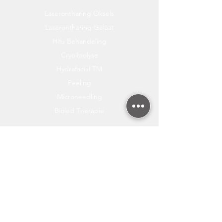
Laserontharing Oksels
Laserontharing Gelaat
Hifu Behandeling
Cryolipolyse
Hydrafacial TM
Peeling
Microneedling
Bioled Therapie