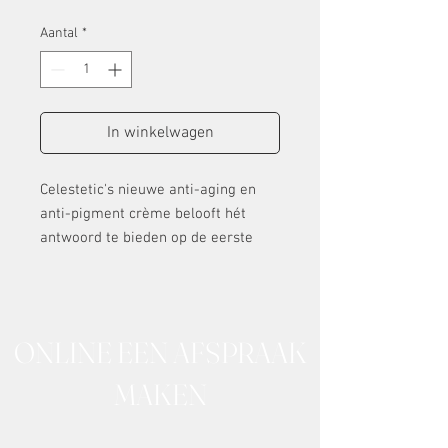
Aantal
*
In winkelwagen
Celestetic's nieuwe anti-aging en
anti-pigment crème belooft hét
antwoord te bieden op de eerste
tekens van huidveroudering. Deze
anti-aging crème op basis van
krachtige antioxidanten zoals,
Niacinamide (Vitamine B3) , witte
ONLINE EEN AFSPRAAK
thee, Rucinol (een
tyrosinaseremmer) Arbutin en
MAKEN
Acetyl Glucosamine (die een
oplichtende functie hebben),