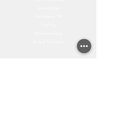
Cryolipolyse
Hydrafacial TM
Peeling
Microneedling
Bioled Therapie