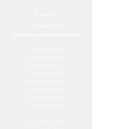
gemiddeld 6 tot 8 weken mee.
Contact
Specificaties
Inhoud: 120 ml
+32 476 07 77 34
Geur: Citrus & Bloemig
info@kellysschoonheidssalon.be
Alle Behandelingen
Laserontharing Diode
Laserontharing Prijzen
Laserontharing FAQ
Laserontharing Nieuws
Laserontharing Bikini
Laserontharing Benen
Gratis Huidanalyse
Laserontharing Oksels