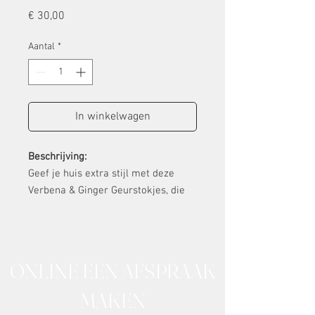
Prijs
€ 30,00
Aantal
*
In winkelwagen
Beschrijving:
Geef je huis extra stijl met deze
Verbena & Ginger Geurstokjes, die
de verfrissende, levendige geur van
verbena en gember verspreiden.
De houten stokjes absorberen de
ONLINE EEN AFSPRAAK
geur van de speciale blend met
essentiële oliën en verspreiden deze
MAKEN
in de lucht. Deze geurstokjes gaan