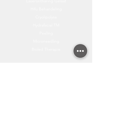
Laserontharing Gelaat
Hifu Behandeling
Cryolipolyse
Hydrafacial TM
Peeling
Microneedling
Bioled Therapie