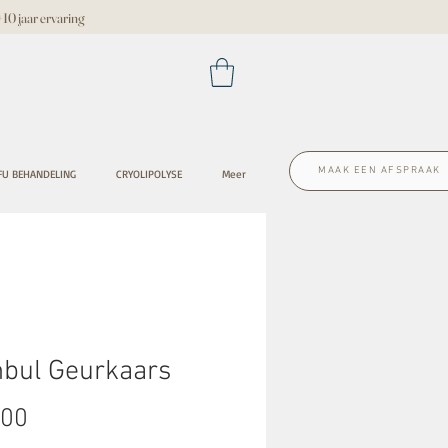
 jaar ervaring
MAAK EEN AFSPRAAK
FU BEHANDELING
CRYOLIPOLYSE
Meer
nbul Geurkaars
Prijs
,00