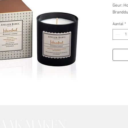
Geur: Ho
Branddu
Aantal
*
RAAK MAKEN