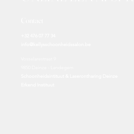
Contact
+32 476 07 77 34
info@kellysschoonheidssalon.be
Vosselarestraat 9
9850 Deinze - Landegem
Schoonheidsintituut & Laserontharing Deinze
Erkend Instituut