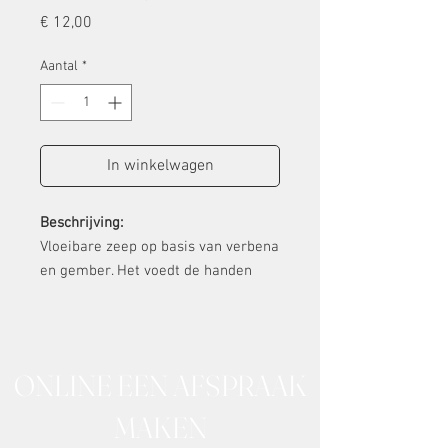
Prijs
€ 12,00
Aantal
*
In winkelwagen
Beschrijving:
Vloeibare zeep op basis van verbena
en gember. Het voedt de handen
tijdens het wassen met
vochtinbrengende ingrediënten.
De rijke formule van deze vloeibare
ONLINE EEN AFSPRAAK
zeep is zeer hydraterend en
voedend.
MAKEN