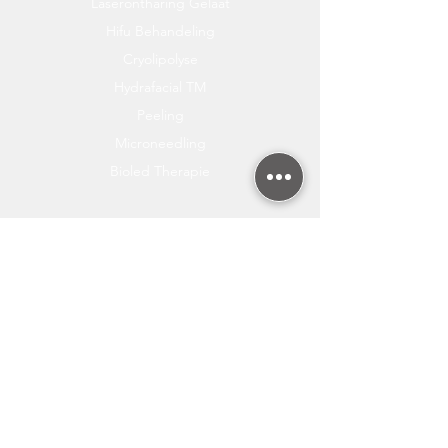
Laserontharing Gelaat
Hifu Behandeling
Cryolipolyse
Hydrafacial TM
Peeling
Microneedling
Bioled Therapie