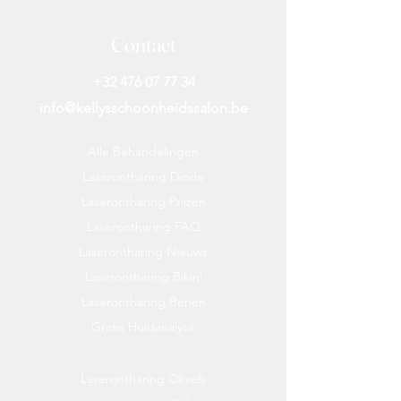
De Verbena & Gember Liquid Soap
maakt deel uit van onze My-Home-
Contact
collectie en is verkrijgbaar in
verschillende geuren. Deze
+32 476 07 77 34
handzeep is perfect te combineren
info@kellysschoonheidssalon.be
met onze Verbena & Ginger Hand &
Body Lotion.
Alle Behandelingen
Laserontharing Diode
Specificaties
Laserontharing Prijzen
Inhoud: 250 ml
Laserontharing FAQ
Geur: Citrus & Bloemig
Laserontharing Nieuws
Laserontharing Bikini
Laserontharing Benen
Gratis Huidanalyse
Laserontharing Oksels