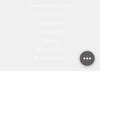
Laserontharing Gelaat
Hifu Behandeling
Cryolipolyse
Hydrafacial TM
Peeling
Microneedling
Bioled Therapie