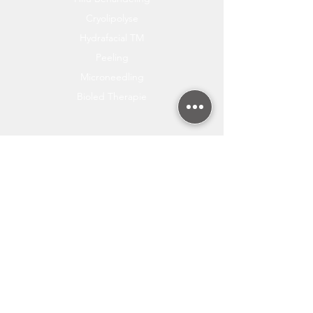
Cryolipolyse
Hydrafacial TM
Peeling
Microneedling
Bioled Therapie