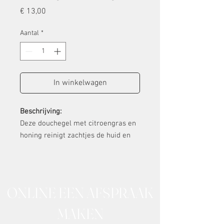
Prijs
€ 13,00
Aantal
*
In winkelwagen
Beschrijving:
Deze douchegel met citroengras en
honing reinigt zachtjes de huid en
heeft een kalmerende werking.
Dompel jezelf onder in luxe met
deze douchegel.
ONLINE EEN AFSPRAAK
Door de combinatie van aloë vera en
MAKEN
verschillende hydraterende