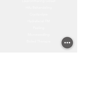
Laserontharing Gelaat
Hifu Behandeling
Cryolipolyse
Hydrafacial TM
Peeling
Microneedling
Bioled Therapie