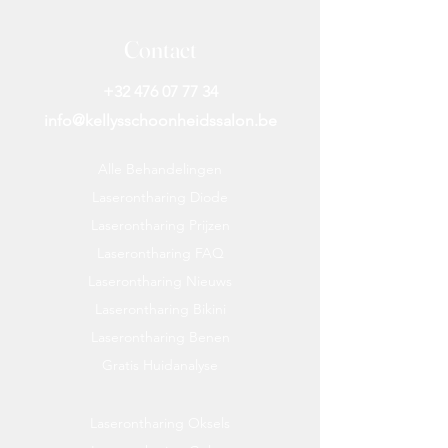
ingrediënten is deze douchegel niet
alleen hydraterend, maar ook
Contact
antibacterieel. Het handhaaft de
vochtbalans van de huid,
+32 476 07 77 34
ondersteunt de natuurlijke
info@kellysschoonheidssalon.be
beschermlagen van de huid en
beschermt tegen schadelijke
Alle Behandelingen
externe stoffen.
Laserontharing Diode
Laserontharing Prijzen
Specificaties
Laserontharing FAQ
Inhoud: 250ml
Geur: Oriëntaals, Bloemig, Citrus
Laserontharing Nieuws
& Houtachtig
Laserontharing Bikini
Laserontharing Benen
Gratis Huidanalyse
Laserontharing Oksels