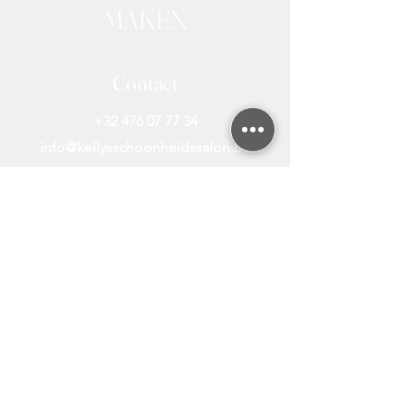
MAKEN
Contact
+32 476 07 77 34
info@kellysschoonheidssalon.be
Alle Behandelingen
Laserontharing Diode
Laserontharing Prijzen
Laserontharing FAQ
Laserontharing Nieuws
Laserontharing Bikini
Laserontharing Benen
Gratis Huidanalyse