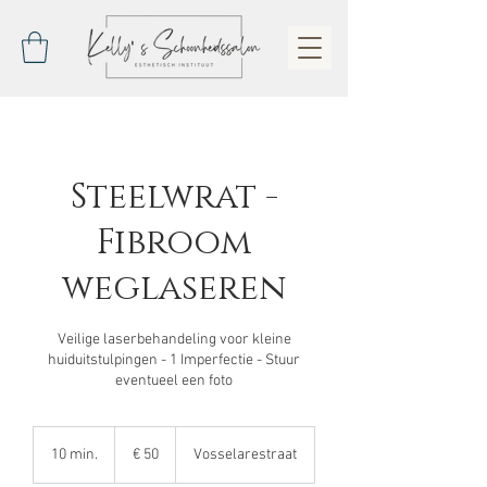
Steelwrat -
Fibroom
weglaseren
Veilige laserbehandeling voor kleine
huiduitstulpingen - 1 Imperfectie - Stuur
eventueel een foto
50
euro
10 min.
1
€ 50
Vosselarestraat
0