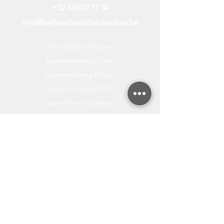
+32 476 07 77 34
info@kellysschoonheidssalon.be
Alle Behandelingen
Laserontharing Diode
Laserontharing Prijzen
Laserontharing FAQ
Laserontharing Nieuws
Laserontharing Bikini
Laserontharing Benen
Gratis Huidanalyse
Laserontharing Oksels
Laserontharing Gelaat
Hifu Behandeling
Cryolipolyse