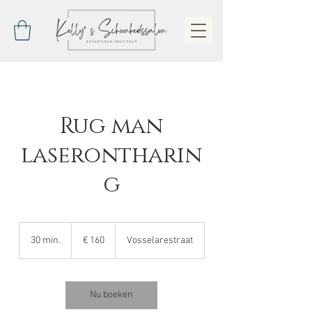
Rug man
laserontharin
g
160
euro
30 min.
3
€ 160
Vosselarestraat
0
m
i
n
Nu boeken
.