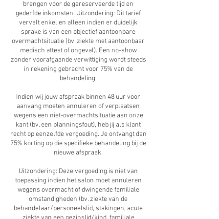
brengen voor de gereserveerde tijd en
gederfde inkomsten. Uitzondering: Dit tarief
vervalt enkel en alleen indien er duidelijk
sprake is van een objectief aantoonbare
overmachtsituatie (bv. ziekte met aantoonbaar
medisch attest of ongeval). Een no-show
zonder voorafgaande verwittiging wordt steeds
in rekening gebracht voor 75% van de
behandeling.
Indien wij jouw afspraak binnen 48 uur voor
aanvang moeten annuleren of verplaatsen
wegens een niet-overmachtsituatie aan onze
kant (bv. een planningsfout), heb jij als klant
recht op eenzelfde vergoeding. Je ontvangt dan
75% korting op die specifieke behandeling bij de
nieuwe afspraak.
Uitzondering: Deze vergoeding is niet van
toepassing indien het salon moet annuleren
wegens overmacht of dwingende familiale
omstandigheden (bv. ziekte van de
behandelaar/personeelslid, stakingen, acute
ziekte van een gezinslid/kind, familiale