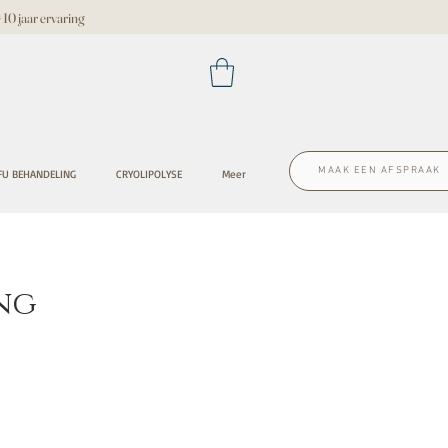
 jaar ervaring
MAAK EEN AFSPRAAK
FU BEHANDELING
CRYOLIPOLYSE
Meer
ng