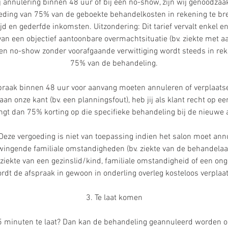
 annulering binnen 48 uur of bij een no-show, zijn wij genoodzaak
ding van 75% van de geboekte behandelkosten in rekening te br
jd en gederfde inkomsten. Uitzondering: Dit tarief vervalt enkel en
 van een objectief aantoonbare overmachtsituatie (bv. ziekte met
 Een no-show zonder voorafgaande verwittiging wordt steeds in re
75% van de behandeling.
spraak binnen 48 uur voor aanvang moeten annuleren of verplaats
an onze kant (bv. een planningsfout), heb jij als klant recht op e
ngt dan 75% korting op die specifieke behandeling bij de nieuwe 
 Deze vergoeding is niet van toepassing indien het salon moet an
ingende familiale omstandigheden (bv. ziekte van de behandelaa
ziekte van een gezinslid/kind, familiale omstandigheid of een onge
rdt de afspraak in gewoon in onderling overleg kosteloos verplaat
3. Te laat komen
5 minuten te laat? Dan kan de behandeling geannuleerd worden o