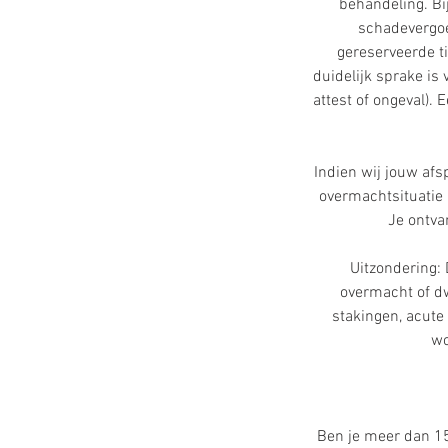
behandeling. Bij
schadevergoe
gereserveerde ti
duidelijk sprake is
attest of ongeval).
Indien wij jouw af
overmachtsituatie a
Je ontva
Uitzondering:
overmacht of dw
stakingen, acute 
wo
Ben je meer dan 1