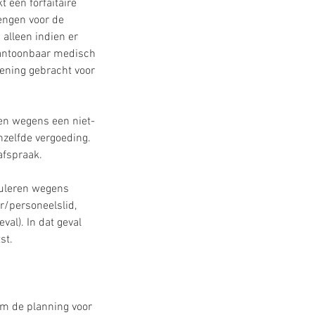
t een forfaitaire
engen voor de
 alleen indien er
 aantoonbaar medisch
kening gebracht voor
en wegens een niet-
enzelfde vergoeding.
afspraak.
nuleren wegens
r/personeelslid,
val). In dat geval
st.
m de planning voor