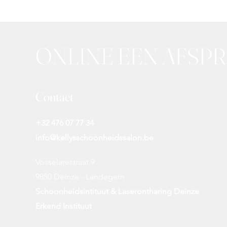
ONLINE EEN AFSP
Contact
+32 476 07 77 34
info@kellysschoonheidssalon.be
Vosselarestraat 9
9850 Deinze - Landegem
Schoonheidsintituut & Laserontharing Deinze
Erkend Instituut