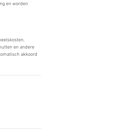
ring en worden
neelskosten,
nutten en andere
utomatisch akkoord