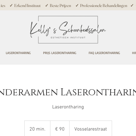
ies ✓ Erkend Instituut ✓ Beste Prijzen ✓ Professionele Behandelingen ✓ +10
LASERONTHARING
PRIJS LASERONTHARING
FAQ LASERONTHARING
HI
nderarmen Laseronthari
Laserontharing
90
euro
20 min.
2
€ 90
Vosselarestraat