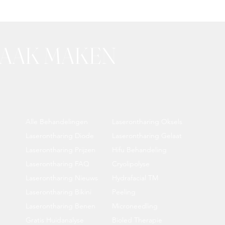
RAAK MAKEN
Alle Behandelingen
Laserontharing Oksels
Laserontharing Diode
Laserontharing Gelaat
Laserontharing Prijzen
Hifu Behandeling
Laserontharing FAQ
Cryolipolyse
Laserontharing Nieuws
Hydrafacial TM
Laserontharing Bikini
Peeling
Laserontharing Benen
Microneedling
Gratis Huidanalyse
Bioled Therapie