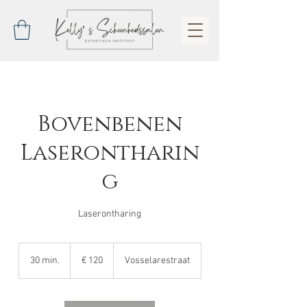
Bovenbenen
Laserontharin
g
Laserontharing
120
euro
30 min.
3
€ 120
Vosselarestraat
0
m
i