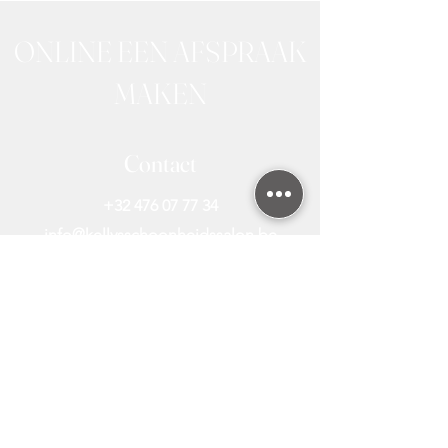
ONLINE EEN AFSPRAAK
MAKEN
Contact
+32 476 07 77 34
info@kellysschoonheidssalon.be
Alle Behandelingen
Laserontharing Diode
Laserontharing Prijzen
Laserontharing FAQ
Laserontharing Nieuws
Laserontharing Bikini