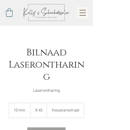
Bilnaad
Laserontharin
g
Laserontharing
40
euro
10 min.
1
€ 40
Vosselarestraat
0
m
i