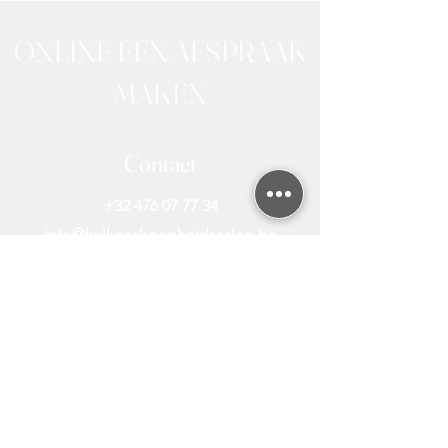
ONLINE EEN AFSPRAAK
MAKEN
Contact
+32 476 07 77 34
info@kellysschoonheidssalon.be
Alle Behandelingen
Laserontharing Diode
Laserontharing Prijzen
Laserontharing FAQ
Laserontharing Nieuws
Laserontharing Bikini