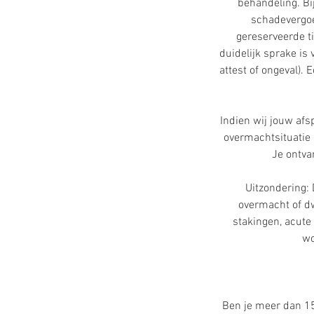
behandeling. Bij
schadevergoe
gereserveerde ti
duidelijk sprake is
attest of ongeval).
Indien wij jouw af
overmachtsituatie a
Je ontva
Uitzondering:
overmacht of dw
stakingen, acute 
wo
Ben je meer dan 1