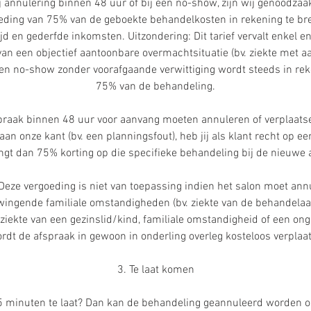
 annulering binnen 48 uur of bij een no-show, zijn wij genoodzaak
ding van 75% van de geboekte behandelkosten in rekening te br
jd en gederfde inkomsten. Uitzondering: Dit tarief vervalt enkel en
 van een objectief aantoonbare overmachtsituatie (bv. ziekte met
 Een no-show zonder voorafgaande verwittiging wordt steeds in re
75% van de behandeling.
spraak binnen 48 uur voor aanvang moeten annuleren of verplaats
an onze kant (bv. een planningsfout), heb jij als klant recht op e
ngt dan 75% korting op die specifieke behandeling bij de nieuwe 
 Deze vergoeding is niet van toepassing indien het salon moet an
ingende familiale omstandigheden (bv. ziekte van de behandelaa
ziekte van een gezinslid/kind, familiale omstandigheid of een onge
rdt de afspraak in gewoon in onderling overleg kosteloos verplaat
3. Te laat komen
5 minuten te laat? Dan kan de behandeling geannuleerd worden o