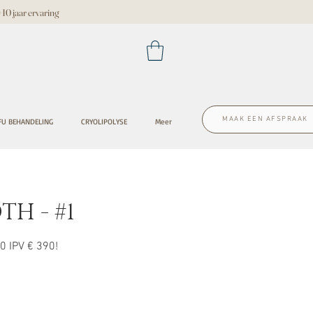
 jaar ervaring
MAAK EEN AFSPRAAK
FU BEHANDELING
CRYOLIPOLYSE
Meer
H - #1
90 IPV € 390!