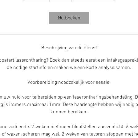
5
m
i
Nu boeken
n
.
Beschrijving van de dienst
opstart laserontharing? Boek dan steeds eerst een intakegesprek! 
de nodige startinfo en maken we een korte analyse samen.
Voorbereiding noodzakelijk voor sessie:
om uw huid voor te bereiden op een laserontharingsbehandeling. D
ng is immers maximaal 1mm. Deze haarlengte hebben wij nodig o
kunnen bereiken.
one zodoende: 2 weken niet meer blootstellen aan zonlicht. 6 wek
 of waxen, scheren mag wel. 2 weken van tevoren stoppen met h