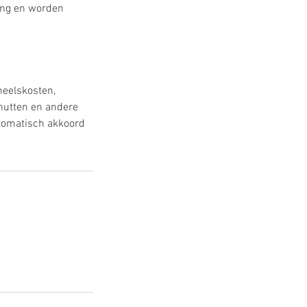
ring en worden
neelskosten,
nutten en andere
utomatisch akkoord