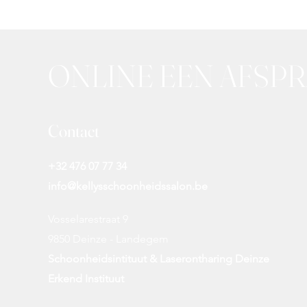
ONLINE EEN AFSP
Contact
+32 476 07 77 34
info@kellysschoonheidssalon.be
Vosselarestraat 9
9850 Deinze - Landegem
Schoonheidsintituut & Laserontharing Deinze
Erkend Instituut