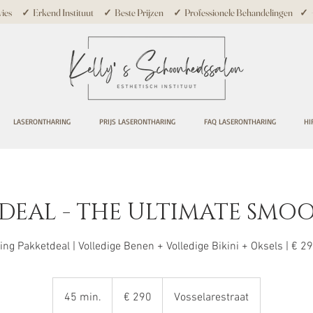
ies ✓ Erkend Instituut ✓ Beste Prijzen ✓ Professionele Behandelingen ✓ +10
LASERONTHARING
PRIJS LASERONTHARING
FAQ LASERONTHARING
HI
 DEAL - THE ULTIMATE SMOOT
ng Pakketdeal | Volledige Benen + Volledige Bikini + Oksels | € 2
290
euro
45 min.
4
€ 290
Vosselarestraat