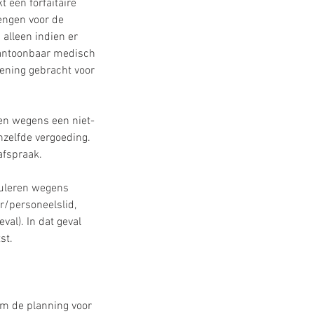
t een forfaitaire
engen voor de
 alleen indien er
 aantoonbaar medisch
kening gebracht voor
en wegens een niet-
enzelfde vergoeding.
afspraak.
nuleren wegens
r/personeelslid,
val). In dat geval
st.
m de planning voor