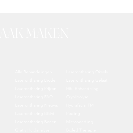
RAAK MAKEN
Alle Behandelingen
Laserontharing Oksels
Laserontharing Diode
Laserontharing Gelaat
Laserontharing Prijzen
Hifu Behandeling
Laserontharing FAQ
Cryolipolyse
Laserontharing Nieuws
Hydrafacial TM
Laserontharing Bikini
Peeling
Laserontharing Benen
Microneedling
Gratis Huidanalyse
Bioled Therapie