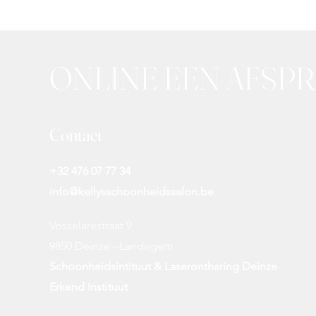
ONLINE EEN AFSP
Contact
+32 476 07 77 34
info@kellysschoonheidssalon.be
Vosselarestraat 9
9850 Deinze - Landegem
Schoonheidsintituut & Laserontharing Deinze
Erkend Instituut