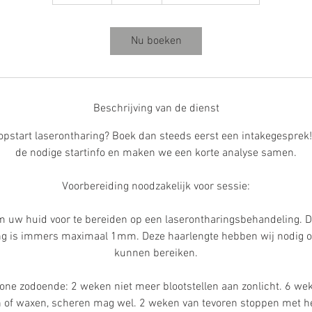
0
m
i
Nu boeken
n
.
Beschrijving van de dienst
opstart laserontharing? Boek dan steeds eerst een intakegesprek! 
de nodige startinfo en maken we een korte analyse samen.
Voorbereiding noodzakelijk voor sessie:
om uw huid voor te bereiden op een laserontharingsbehandeling. D
ng is immers maximaal 1mm. Deze haarlengte hebben wij nodig o
kunnen bereiken.
one zodoende: 2 weken niet meer blootstellen aan zonlicht. 6 wek
 of waxen, scheren mag wel. 2 weken van tevoren stoppen met h