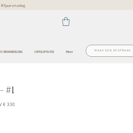
 jaar ervaring
MAAK EEN AFSPRAAK
FU BEHANDELING
CRYOLIPOLYSE
Meer
 #1
PV € 330