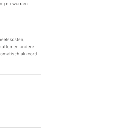
ring en worden
neelskosten,
nutten en andere
utomatisch akkoord