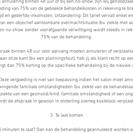
 annulering binnen 48 uur of bij een no-show, zijn wij genoodzaak
ding van 75% van de geboekte behandelkosten in rekening te br
jd en gederfde inkomsten. Uitzondering: Dit tarief vervalt enkel en
 van een objectief aantoonbare overmachtsituatie (bv. ziekte met
 Een no-show zonder voorafgaande verwittiging wordt steeds in re
75% van de behandeling.
spraak binnen 48 uur voor aanvang moeten annuleren of verplaats
an onze kant (bv. een planningsfout), heb jij als klant recht op e
ngt dan 75% korting op die specifieke behandeling bij de nieuwe 
 Deze vergoeding is niet van toepassing indien het salon moet an
ingende familiale omstandigheden (bv. ziekte van de behandelaa
ziekte van een gezinslid/kind, familiale omstandigheid of een onge
rdt de afspraak in gewoon in onderling overleg kosteloos verplaat
3. Te laat komen
5 minuten te laat? Dan kan de behandeling geannuleerd worden o