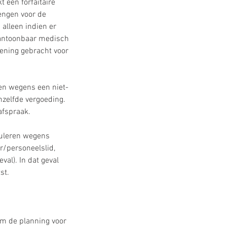
t een forfaitaire
engen voor de
 alleen indien er
 aantoonbaar medisch
kening gebracht voor
en wegens een niet-
enzelfde vergoeding.
afspraak.
nuleren wegens
r/personeelslid,
val). In dat geval
st.
m de planning voor