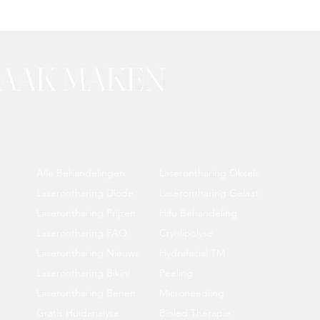
RAAK MAKEN
Alle Behandelingen
Laserontharing Oksels
Laserontharing Diode
Laserontharing Gelaat
Laserontharing Prijzen
Hifu Behandeling
Laserontharing FAQ
Cryolipolyse
Laserontharing Nieuws
Hydrafacial TM
Laserontharing Bikini
Peeling
Laserontharing Benen
Microneedling
Gratis Huidanalyse
Bioled Therapie