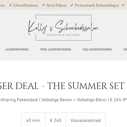
ies ✓ Erkend Instituut ✓ Beste Prijzen ✓ Professionele Behandelingen ✓ +10
LASERONTHARING
PRIJS LASERONTHARING
FAQ LASERONTHARING
HI
SER DEAL - THE SUMMER SET -
tharing Pakketdeal | Volledige Benen + Volledige Bikini | € 265 I
265
euro
40 min.
4
€ 265
Vosselarestraat