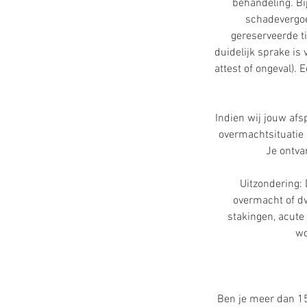
behandeling. Bij
schadevergoe
gereserveerde ti
duidelijk sprake is
attest of ongeval).
Indien wij jouw af
overmachtsituatie a
Je ontva
Uitzondering:
overmacht of dw
stakingen, acute 
wo
Ben je meer dan 1