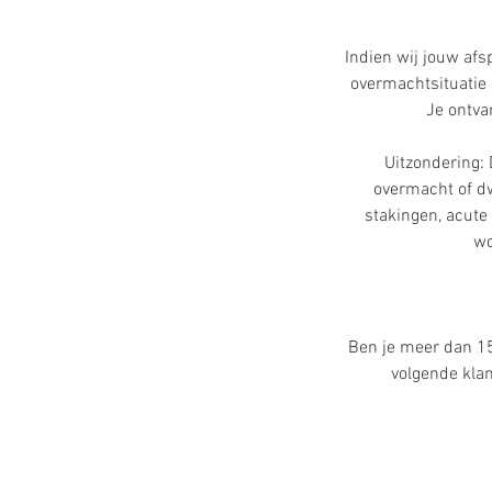
Indien wij jouw af
overmachtsituatie a
Je ontva
Uitzondering:
overmacht of dw
stakingen, acute 
wo
Ben je meer dan 1
volgende klan