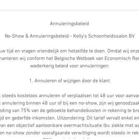
Annuleringsbeleid
No-Show & Annuleringsbeleid - Kelly's Schoonheidssalon BV
uw tijd en vragen vriendelijk om hetzelfde te doen. Omdat wij onze 
, hanteren wij conform het Belgische Wetboek van Economisch Re
wederkerig beleid voor annuleringen:
1. Annuleren of wijzigen door de klant
k steeds kosteloos annuleren of verplaatsen tot 48 uur voor aanv
 annulering binnen 48 uur of bij een no-show, zijn wij genoodzaak
ding van 75% van de geboekte behandelkosten in rekening te br
jd en gederfde inkomsten. Uitzondering: Dit tarief vervalt enkel en
 van een objectief aantoonbare overmachtsituatie (bv. ziekte met
 Een no-show zonder voorafgaande verwittiging wordt steeds in re