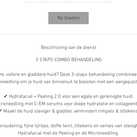
u
u
Nu boeken
Beschrijving van de dienst
3 STAPS COMBO BEHANDELING
ere, vollere en gladdere huid? Deze 3-staps behandeling combineer
oneedling om je huid van binnenuit te boosten met een aangepast
✔ Hydrafacial + Peeling 2.0 voor een egale en gereinigde huid.
roneedling met C-EM serums voor diepe hydratatie en collageen
✔ Maakt de huid steviger & gladder, vermindert rimpels & littekens
roudering, fijne lijntjes, doffe teint, littekens en verlies van stevig
Hydrafacial met de Peeling en de Microneedling.