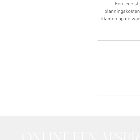
Een lege st
planningskosten
klanten op de wac
ONLINE EEN AFSP