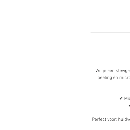
Wil je een stevig
peeling én micr
✔ Mic
Perfect voor: huidve