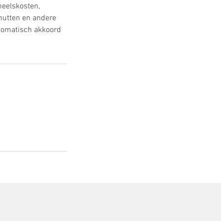
neelskosten,
nutten en andere
utomatisch akkoord