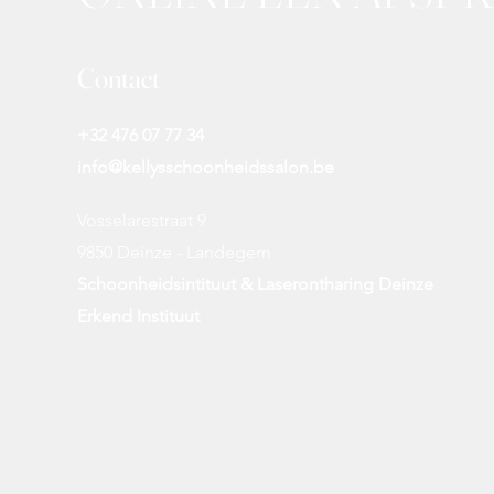
Contact
+32 476 07 77 34
info@kellysschoonheidssalon.be
Vosselarestraat 9
9850 Deinze - Landegem
Schoonheidsintituut & Laserontharing Deinze
Erkend Instituut