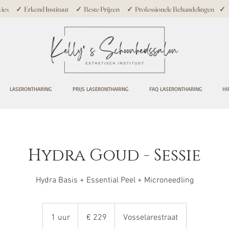
ies ✓ Erkend Instituut ✓ Beste Prijzen ✓ Professionele Behandelingen ✓ +10
LASERONTHARING
PRIJS LASERONTHARING
FAQ LASERONTHARING
HI
Hydra Goud - Sessie
Hydra Basis + Essential Peel + Microneedling
229
euro
1 uur
1
€ 229
Vosselarestraat