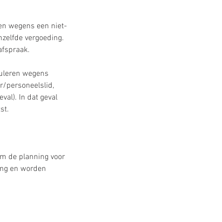
en wegens een niet-
enzelfde vergoeding.
afspraak.
nuleren wegens
r/personeelslid,
val). In dat geval
st.
m de planning voor
ring en worden