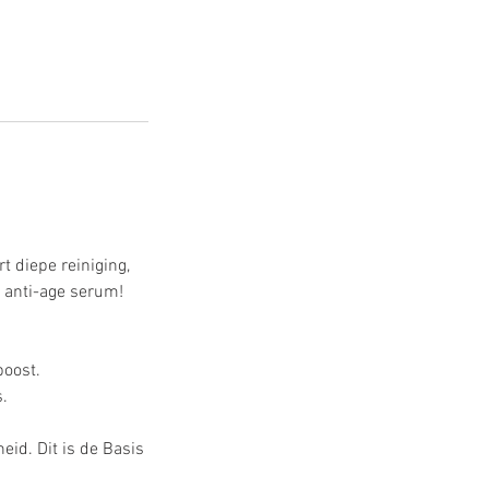
t diepe reiniging,
 anti-age serum!
boost.
.
heid. Dit is de Basis