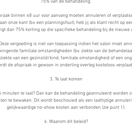
75% van de behandeling.
spraak binnen 48 uur voor aanvang moeten annuleren of verplaats
an onze kant (bv. een planningsfout), heb jij als klant recht op e
ngt dan 75% korting op die specifieke behandeling bij de nieuwe 
 Deze vergoeding is niet van toepassing indien het salon moet an
ingende familiale omstandigheden (bv. ziekte van de behandelaa
ziekte van een gezinslid/kind, familiale omstandigheid of een onge
rdt de afspraak in gewoon in onderling overleg kosteloos verplaat
3. Te laat komen
5 minuten te laat? Dan kan de behandeling geannuleerd worden o
ten te bewaken. Dit wordt beschouwd als een laattijdige annule
gelijkwaardige no-show kosten aan verbonden (zie punt 1).
4. Waarom dit beleid?