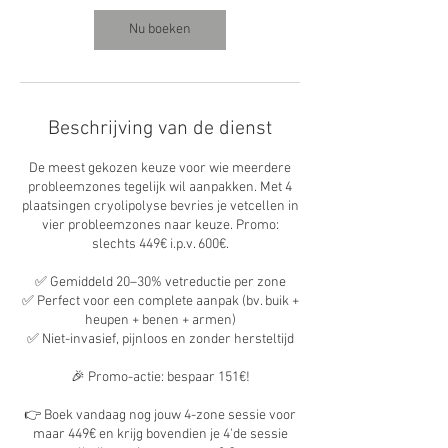
Nu boeken
Beschrijving van de dienst
De meest gekozen keuze voor wie meerdere
probleemzones tegelijk wil aanpakken. Met 4
plaatsingen cryolipolyse bevries je vetcellen in
vier probleemzones naar keuze. Promo:
slechts 449€ i.p.v. 600€.
✅ Gemiddeld 20–30% vetreductie per zone
✅ Perfect voor een complete aanpak (bv. buik +
heupen + benen + armen)
✅ Niet-invasief, pijnloos en zonder hersteltijd
🎉 Promo-actie: bespaar 151€!
👉 Boek vandaag nog jouw 4-zone sessie voor
maar 449€ en krijg bovendien je 4'de sessie