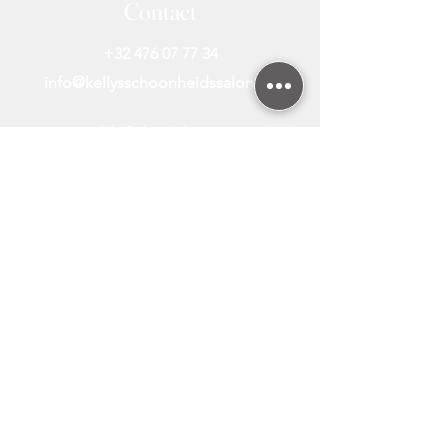
Contact
+32 476 07 77 34
info@kellysschoonheidssalon.be
Alle Behandelingen
Laserontharing Diode
Laserontharing Prijzen
Laserontharing FAQ
Laserontharing Nieuws
Laserontharing Bikini
Laserontharing Benen
Gratis Huidanalyse
Laserontharing Oksels
Laserontharing Gelaat
Hifu Behandeling