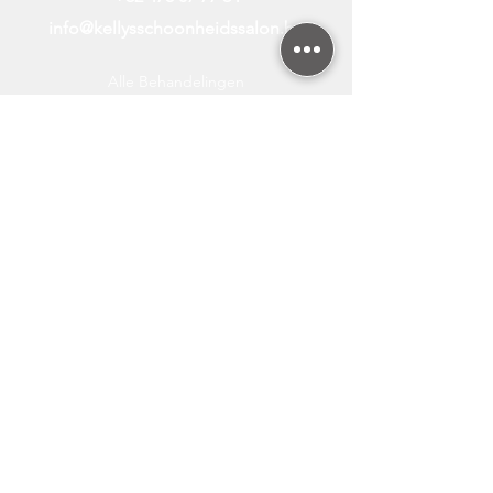
info@kellysschoonheidssalon.be
Alle Behandelingen
Laserontharing Diode
Laserontharing Prijzen
Laserontharing FAQ
Laserontharing Nieuws
Laserontharing Bikini
Laserontharing Benen
Gratis Huidanalyse
Laserontharing Oksels
Laserontharing Gelaat
Hifu Behandeling
Cryolipolyse
Hydrafacial TM