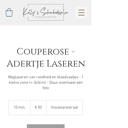
Couperose -
Adertje Laseren
Weglaseren van roodheid en bloedvaatjes - 1
kleine zone (+-3x3cm) - Stuur eventueel een
foto
50
euro
10 min.
1
€ 50
Vosselarestraat
0
m
i