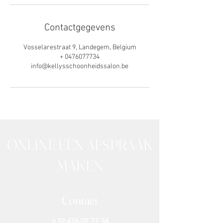
Contactgegevens
Vosselarestraat 9, Landegem, Belgium
+ 0476077734
info@kellysschoonheidssalon.be
ONLINE EEN AFSPRAAK
MAKEN
Contact
+32 476 07 77 34