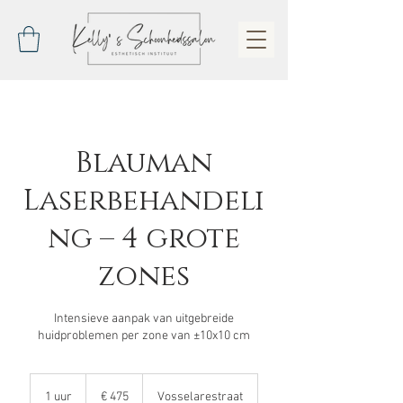
Blauman
Laserbehandeli
ng – 4 grote
zones
Intensieve aanpak van uitgebreide
huidproblemen per zone van ±10x10 cm
475
euro
1 uur
1
€ 475
Vosselarestraat