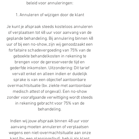
beleid voor annuleringen:
1. Annuleren of wijzigen door de klant
Je kunt je afspraak steeds kosteloos annuleren
of verplaatsen tot 48 uur voor aanvang van de
geplande behandeling. Bij annulering binnen 48
uur of bij een no-show, zijn wij genoodzaakt een
forfaitaire schadevergoeding van 75% van de
geboekte behandelkosten in rekening te
brengen voor de gereserveerde tijd en
gederfde inkomsten. Uitzondering: Dit tarief
vervalt enkel en alleen indien er duidelijk
sprake is van een objectief aantoonbare
overmachtsituatie (bv. ziekte met aantoonbaar
medisch attest of ongeval). Een no-show
zonder voorafgaande verwittiging wordt steeds
in rekening gebracht voor 75% van de
behandeling.
Indien wij jouw afspraak binnen 48 uur voor
aanvang moeten annuleren of verplaatsen
wegens een niet-overmachtsituatie aan onze
kant (bv. een planningsfout), heb jij als klant