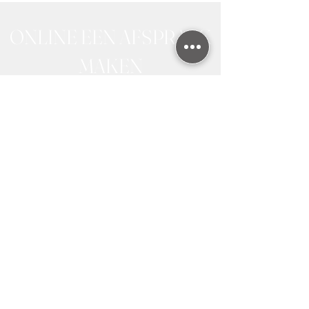
ONLINE EEN AFSPRAAK
MAKEN
Contact
+32 476 07 77 34
info@kellysschoonheidssalon.be
Alle Behandelingen
Laserontharing Diode
Laserontharing Prijzen
Laserontharing FAQ
Laserontharing Nieuws
Laserontharing Bikini