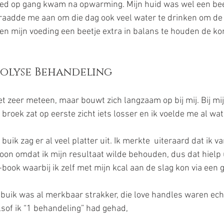
ed op gang kwam na opwarming. Mijn huid was wel een bee
 raadde me aan om die dag ook veel water te drinken om de 
n en mijn voeding een beetje extra in balans te houden de 
polyse Behandeling
t zeer meteen, maar bouwt zich langzaam op bij mij. Bij mij
n broek zat op eerste zicht iets losser en ik voelde me al wat
n buik zag er al veel platter uit. Ik merkte  uiteraard dat ik v
oon omdat ik mijn resultaat wilde behouden, dus dat hielp 
-book waarbij ik zelf met mijn kcal aan de slag kon via een g
n buik was al merkbaar strakker, die love handles waren ech
lsof ik “1 behandeling” had gehad, 