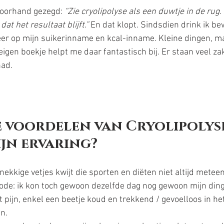
voorhand gezegd: 
“Zie cryolipolyse als een duwtje in de rug. 
dat het resultaat blijft.”
 En dat klopt. Sindsdien drink ik b
eer op mijn suikerinname en kcal-inname. Kleine dingen, m
eigen boekje helpt me daar fantastisch bij. Er staan veel za
had.
e voordelen van Cryolipolys
jn ervaring?
nekkige vetjes kwijt die sporten en diëten niet altijd metee
ode: ik kon toch gewoon dezelfde dag nog gewoon mijn din
t pijn, enkel een beetje koud en trekkend / gevoelloos in he
n.