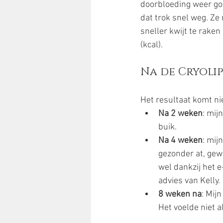
doorbloeding weer go
dat trok snel weg. Ze
sneller kwijt te rake
(kcal).
Na de Cryoli
Het resultaat komt nie
Na 2 weken
: mij
buik.
Na 4 weken
: mij
gezonder at, gew
wel dankzij het e
advies van Kelly.
8 weken na
: Mij
Het voelde niet a