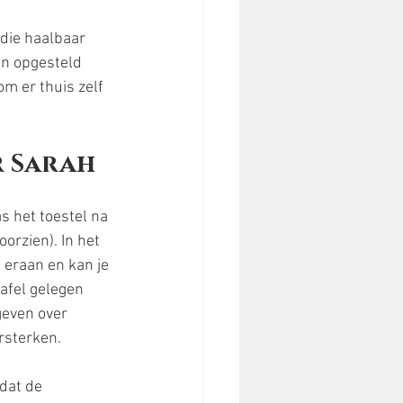
 die haalbaar 
en opgesteld 
m er thuis zelf 
r Sarah
s het toestel na 
orzien). In het 
eraan en kan je 
afel gelegen 
geven over 
rsterken.
dat de 