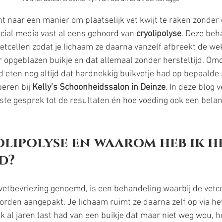
nt naar een manier om plaatselijk vet kwijt te raken zonder 
ocial media vast al eens gehoord van 
cryolipolyse
. Deze beh
vetcellen zodat je lichaam ze daarna vanzelf afbreekt de we
 opgeblazen buikje en dat allemaal zonder hersteltijd. Om
 eten nog altijd dat hardnekkig buikvetje had op bepaalde 
eren bij 
Kelly’s Schoonheidssalon in Deinze
. In deze blog v
ste gesprek tot de resultaten én hoe voeding ook een belang
olipolyse en waarom heb ik h
d?
 vetbevriezing genoemd, is een behandeling waarbij de vetc
rden aangepakt. Je lichaam ruimt ze daarna zelf op via het
k al jaren last had van een buikje dat maar niet weg wou, h