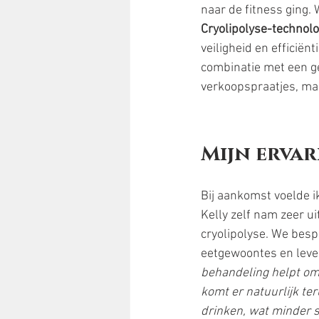
naar de fitness ging.
Cryolipolyse-technol
veiligheid en efficiën
combinatie met een gez
verkoopspraatjes, maa
Mijn ervar
Bij aankomst voelde i
Kelly zelf nam zeer ui
cryolipolyse. We besp
eetgewoontes en levens
behandeling helpt om d
komt er natuurlijk ter
drinken, wat minder s