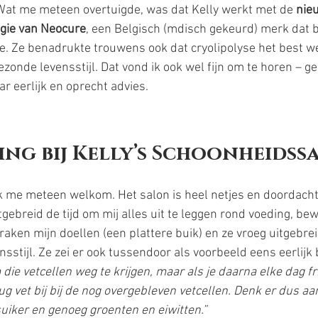
 Wat me meteen overtuigde, was dat Kelly werkt met de 
nie
ogie van Neocure
, een Belgisch (mdisch gekeurd) merk dat 
tie. Ze benadrukte trouwens ook dat cryolipolyse het best we
onde levensstijl. Dat vond ik ook wel fijn om te horen – ge
r eerlijk en oprecht advies.
ing bij Kelly’s Schoonheidss
k me meteen welkom. Het salon is heel netjes en doordacht 
tgebreid de tijd om mij alles uit te leggen rond voeding, be
raken mijn doellen (een plattere buik) en ze vroeg uitgebrei
stijl. Ze zei er ook tussendoor als voorbeeld eens eerlijk bi
ie vetcellen weg te krijgen, maar als je daarna elke dag fr
ug vet bij bij de nog overgebleven vetcellen. Denk er dus a
uiker en genoeg groenten en eiwitten.”