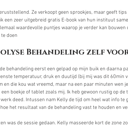
geruststellend. Ze verkoopt geen sprookjes, maar geeft tips
 ik een zeer uitgebreid gratis E-book van hun instituut sam
llemaal waardevolle puntjes waarop je verder kan bouwen o
n te doen
polyse Behandeling zelf voo
s de behandeling eerst een gelpad op mijn buik en daarna pa
nste temperatuur, druk en duutijd (bij mij was dit 60min vo
m en die kou wat vreemd, maar na een paar minuten wen je 
een boekje of tablet zoals mij. Ik heb gewoon rustig op de t
jn werk deed. Intussen nam Kelly de tijd om heel wat info te 
hoe het resultaat van de behandeling vast te houden en ve
en was de sessie gedaan. Kelly masseerde kort de zone zo