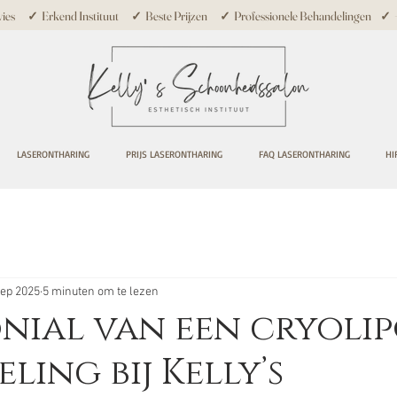
ies ✓ Erkend Instituut ✓ Beste Prijzen ✓ Professionele Behandelingen ✓ +10
LASERONTHARING
PRIJS LASERONTHARING
FAQ LASERONTHARING
HI
sep 2025
5 minuten om te lezen
nial van een cryolip
ling bij Kelly’s