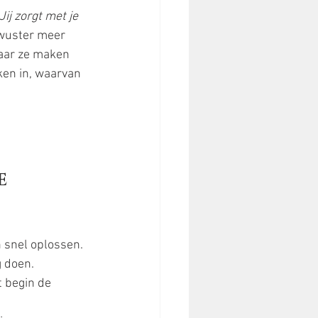
Jij zorgt met je 
ewuster meer 
aar ze maken 
ken in, waarvan 
e 
n snel oplossen.
g doen.
t begin de 