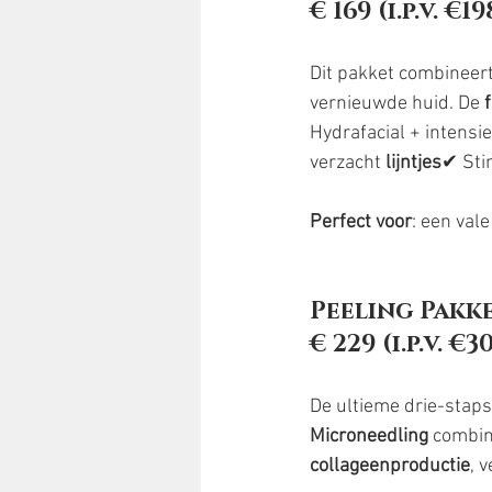
€ 169 (i.p.v. €1
Dit pakket combineert
vernieuwde huid. De 
Hydrafacial + intensie
verzacht 
lijntjes
✔ Sti
Perfect voor
: een vale
Peeling Pakke
€ 229 (i.p.v. €
De ultieme drie-staps
Microneedling
 combin
collageenproductie
, 