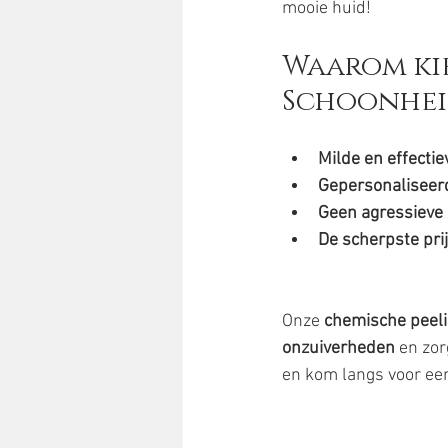
mooie huid! 
Waarom kie
Schoonhei
Milde en effecti
Gepersonaliseer
Geen agressieve
De scherpste pri
Onze 
chemische peel
onzuiverheden
 en zo
en kom langs voor een