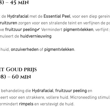
98) – 45 min
 de 
Hydrafacial
 met de 
Essential Peel
, voor een diep gerei
fruitzuren
 zorgen voor een stralende teint en verfijnen de p
ve 
fruitzuur peeling
✔ Vermindert 
pigmentvlekken
, verfijnt 
muleert de 
huidvernieuwing
 huid, 
onzuiverheden
 of 
pigmentvlekken
.
t Goud prijs
308) – 60 min
 behandeling die 
Hydrafacial
, 
fruitzuur peeling
 en 
eert voor een strakkere, vollere huid. Microneedling stimul
vermindert 
rimpels
 en verstevigt de huid.