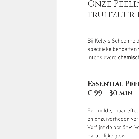
Onze Peeli
fruitzuur 
Bij Kelly’s Schoonhei
specifieke behoeften v
intensievere 
chemisch
Essential Pee
€ 99 – 30 min
Een milde, maar effec
en onzuiverheden verm
Verfijnt de poriën✔ 
natuurlijke glow