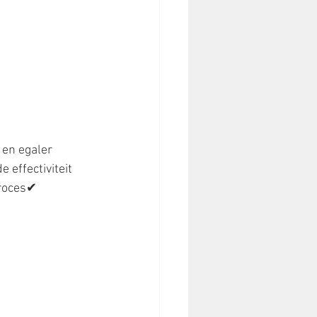
 en egaler 
 effectiviteit 
proces✔ 