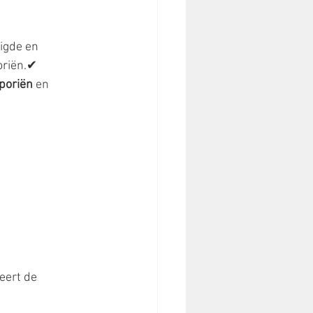
nigde en 
oriën.✔ 
poriën
 en 
eert de 