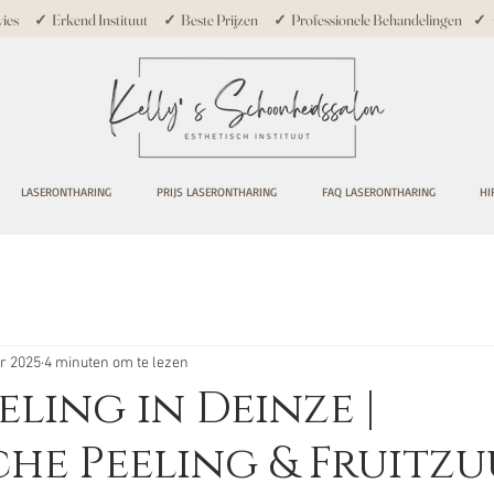
ies ✓ Erkend Instituut ✓ Beste Prijzen ✓ Professionele Behandelingen ✓ +10
LASERONTHARING
PRIJS LASERONTHARING
FAQ LASERONTHARING
HI
pr 2025
4 minuten om te lezen
eling in Deinze |
he Peeling & Fruitz