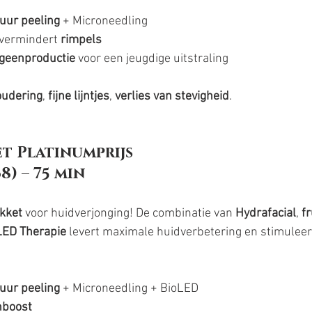
zuur peeling
 + Microneedling
 vermindert 
rimpels
ageenproductie
 voor een jeugdige uitstraling
oudering
, 
fijne lijntjes
, 
verlies van stevigheid
.
t Platinumprijs
68) – 75 min
kket
 voor huidverjonging! De combinatie van 
Hydrafacial
, 
f
LED Therapie
 levert maximale huidverbetering en stimuleert
zuur peeling
 + Microneedling + BioLED
nboost