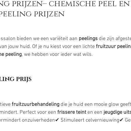
ng prijzen– chemische peel en
peeling prijzen
dssalon bieden we een variëteit aan 
peelings
 die zijn afges
an jouw huid. Of je nu kiest voor een lichte 
fruitzuur peeli
e peeling
, we hebben voor ieder wat wils.
ling prijs
tieve 
fruitzuurbehandeling
 die je huid een mooie glow geeft,
indert. Perfect voor een 
frissere teint
 en een 
jeugdige uit
Vermindert onzuiverheden✔ Stimuleert celvernieuwing✔ Gee