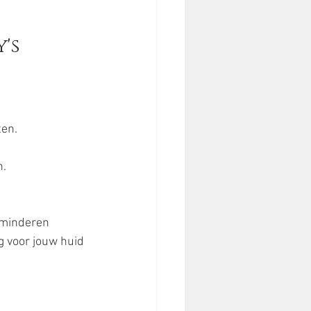
's 
ten.
n.
rminderen 
g voor jouw huid 