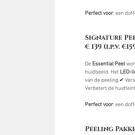
Perfect voor
: een dof
Signature Pee
€ 139 (i.p.v. €1
De 
Essential Peel
 wo
huidbeeld. Het 
LED-li
van de peeling.✔ Ver
Verbetert de huidteint
Perfect voor
: een dof
Peeling Pakke