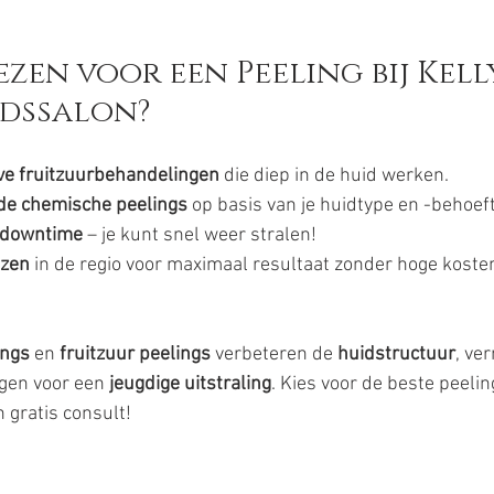
zen voor een Peeling bij Kelly
dssalon? 
eve fruitzuurbehandelingen
 die diep in de huid werken.
de chemische peelings
 op basis van je huidtype en -behoef
 downtime
 – je kunt snel weer stralen!
jzen
 in de regio voor maximaal resultaat zonder hoge koste
ings
 en 
fruitzuur peelings
 verbeteren de 
huidstructuur
, ve
rgen voor een 
jeugdige uitstraling
. Kies voor de beste peelin
 gratis consult!