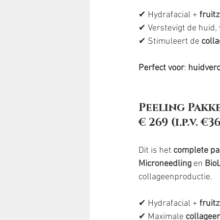
✔ Hydrafacial + 
fruit
✔ Verstevigt de huid,
✔ Stimuleert de 
coll
Perfect voor
: 
huidver
Peeling Pakke
€ 269 (i.p.v. €3
Dit is het 
complete pa
Microneedling
 en 
Bio
collageenproductie.
✔ Hydrafacial + 
fruit
✔ Maximale 
collagee