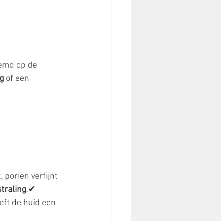
 
temd op de 
ng
 of een 
 poriën verfijnt 
straling
.✔ 
ft de huid een 