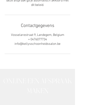
deze afspraak ga je automatisch akkoord met
dit beleid.
Contactgegevens
Vosselarestraat 9, Landegem, Belgium
+ 0476077734
info@kellysschoonheidssalon.be
ONLINE EEN AFSPRAAK
MAKEN