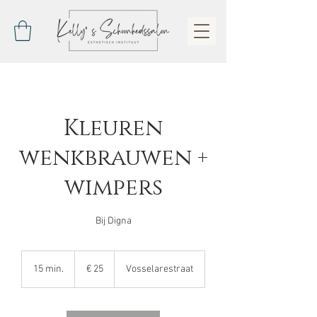
Kleuren
wenkbrauwen +
wimpers
Bij Digna
25
euro
15 min.
1
€ 25
Vosselarestraat
5
m
i