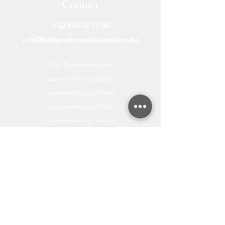
Contact
+32 476 07 77 34
info@kellysschoonheidssalon.be
Alle Behandelingen
Laserontharing Diode
Laserontharing Prijzen
Laserontharing FAQ
Laserontharing Nieuws
Laserontharing Bikini
Laserontharing Benen
Gratis Huidanalyse
Laserontharing Oksels
Laserontharing Gelaat
Hifu Behandeling