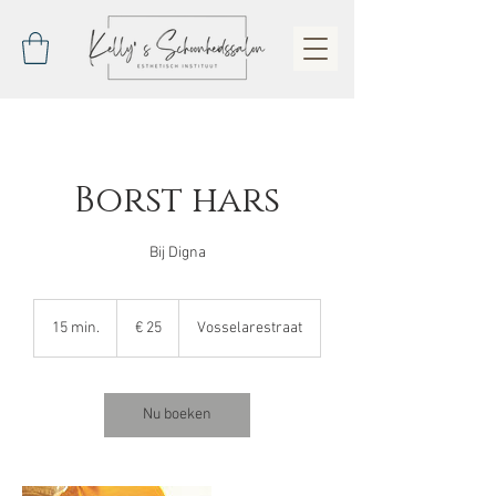
Borst hars
Bij Digna
25
euro
15 min.
1
€ 25
Vosselarestraat
5
m
i
n
Nu boeken
.