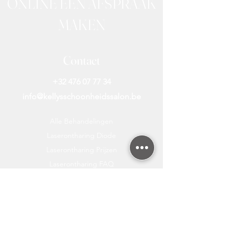
ONLINE EEN AFSPRAAK
MAKEN
Contact
+32 476 07 77 34
info@kellysschoonheidssalon.be
Alle Behandelingen
Laserontharing Diode
Laserontharing Prijzen
Laserontharing FAQ
Laserontharing Nieuws
Laserontharing Bikini
Laserontharing Benen
Gratis Huidanalyse